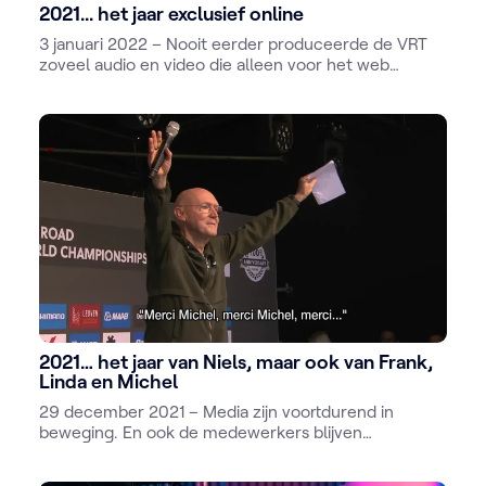
2021... het jaar exclusief online
3 januari 2022 – Nooit eerder produceerde de VRT
zoveel audio en video die alleen voor het web
bedoeld is. De podcasts schoten als paddenstoelen
uit de mediagrond.
2021… het jaar van Niels, maar ook van Frank,
Linda en Michel
29 december 2021 – Media zijn voortdurend in
beweging. En ook de medewerkers blijven
niet stilzitten. Dit waren de opvallendste
nieuwkomers, transfers en vertrekken.