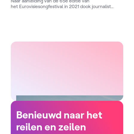
Naar aanleiding van de 65e editie van
het Eurovisiesongfestival in 2021 dook journalist
André Vermeulen voor VRT.be in het rijke VRT-
archief. Hij ging er op zoek naar de meest markante
preselecties en Belgische inzendingen uit 65 edities
van het Eurovisiesongfestival. Herbekijk de reeks
hier.
Benieuwd naar het
reilen en zeilen