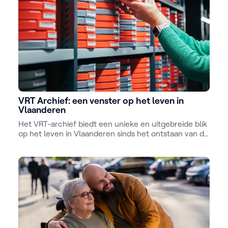
VRT Archief: een venster op het leven in
Vlaanderen
Het VRT-archief biedt een unieke en uitgebreide blik
op het leven in Vlaanderen sinds het ontstaan van de
omroep. Met zijn rijke collectie audiovisueel
materiaal, die zowel analoog als digitaal bewaard
wordt, vormt het een onschatbare bron van
informatie en inspiratie.