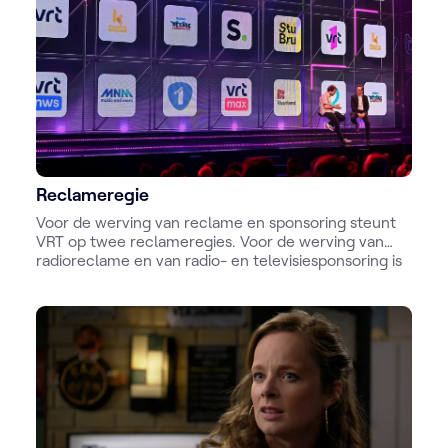
Reclameregie
Voor de werving van reclame en sponsoring steunt
VRT op twee reclameregies. Voor de werving van
radioreclame en van radio- en televisiesponsoring is
dit de Var: een 100% dochteronderneming van de NV
VRT. Voor de commercialisering van digitale
producten is dit Ads & Data.