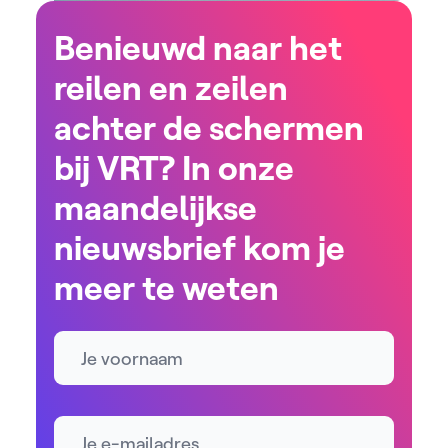
Benieuwd naar het
reilen en zeilen
achter de schermen
bij VRT? In onze
maandelijkse
nieuwsbrief kom je
meer te weten
Naam
E-mailadres *