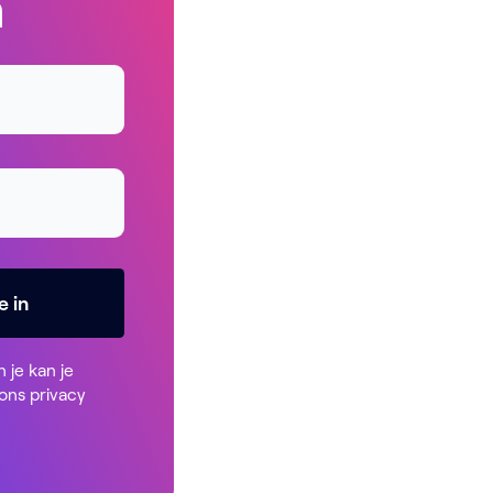
n
e in
n je kan je
 ons
privacy