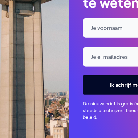
te wete
Naam
E-mailadres *
Ik schrijf m
De nieuwsbrief is gratis é
steeds uitschrijven. Lees
beleid
.