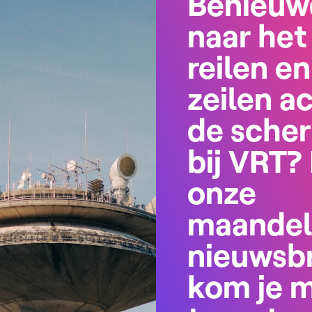
Benieuw
naar het
reilen en
zeilen a
de sche
bij VRT? 
onze
maandel
nieuwsbr
kom je 