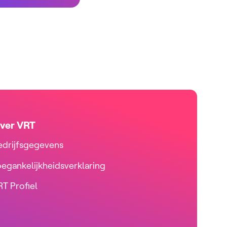
ver VRT
edrijfsgegevens
oegankelijkheidsverklaring
T Profiel