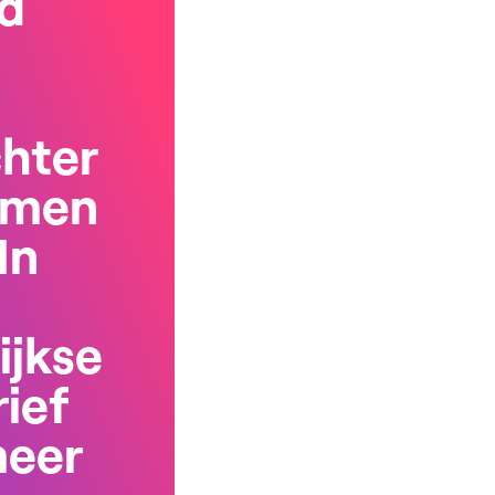
d
chter
rmen
In
ijkse
ief
meer