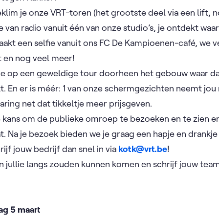
lim je onze VRT-toren (het grootste deel via een lift, n
 van radio vanuit één van onze studio’s, je ontdekt waa
maakt een selfie vanuit ons FC De Kampioenen-café, we v
en nog veel meer!
e op een geweldige tour doorheen het gebouw waar da
. En er is méér: 1 van onze schermgezichten neemt jo
varing net dat tikkeltje meer prijsgeven.
ke kans om de publieke omroep te bezoeken en te zien en
at. Na je bezoek bieden we je graag een hapje en drankje
rijf jouw bedrijf dan snel in via
kotk@vrt.be
!
jullie langs zouden kunnen komen en schrijf jouw team
ag 5 maart