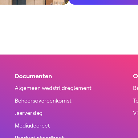
Documenten
O
Algemeen wedstrijdreglement
B
Beheersovereenkomst
T
Jaarverslag
VR
Mediadecreet
Productiehandboek