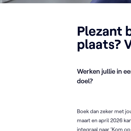
Plezant b
plaats? 
Werken jullie in e
doel?
Boek dan zeker met jo
maart en april 2026 ka
integraal naar ‘Kom op