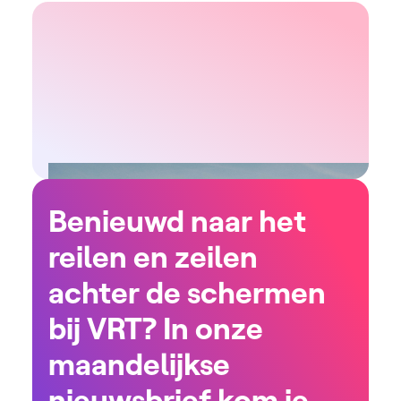
Benieuwd naar het
reilen en zeilen
achter de schermen
bij VRT? In onze
maandelijkse
nieuwsbrief kom je