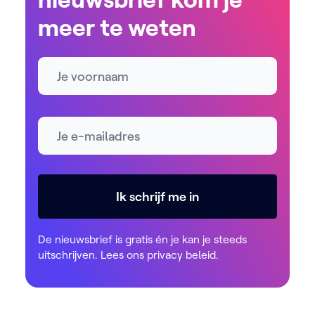
meer te weten
Naam
E-mailadres *
Ik schrijf me in
De nieuwsbrief is gratis én je kan je steeds
uitschrijven. Lees ons
privacy beleid
.