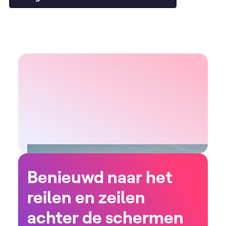
Benieuwd naar het
reilen en zeilen
achter de schermen