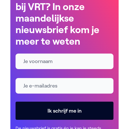
bij VRT? In onze
maandelijkse
nieuwsbrief kom je
meer te weten
Naam
E-mailadres *
Ik schrijf me in
De nieuwsbrief is gratis én je kan je steeds