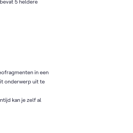
bevat 5 heldere
deofragmenten in een
dit onderwerp uit te
entijd kan je zelf al