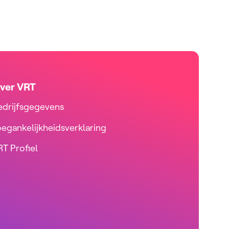
ver VRT
edrijfsgegevens
oegankelijkheidsverklaring
T Profiel