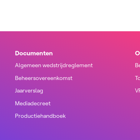
Documenten
O
Algemeen wedstrijdreglement
B
Beheersovereenkomst
T
Jaarverslag
VR
Mediadecreet
Productiehandboek