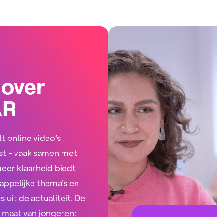
 over
AR
 online video’s
st - vaak samen met
meer klaarheid biedt
ppelijke thema's en
s uit de actualiteit. De
p maat van jongeren: