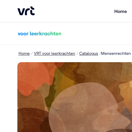
VRT (home)
Home
Ga naar de hoofdinhoud
Home
/
VRT voor leerkrachten
/
Catalogus
/
Mensenrechten