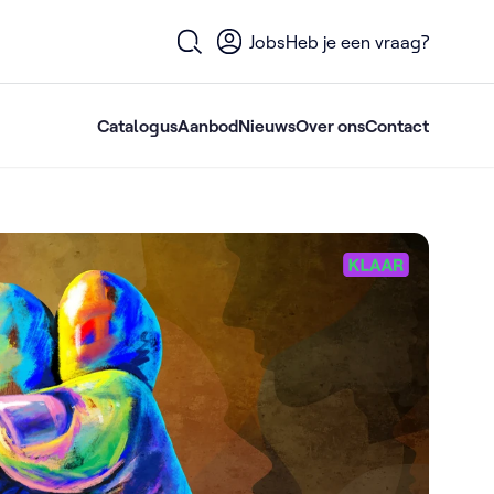
Jobs
Heb je een vraag?
Open zoekformulier
Catalogus
Aanbod
Nieuws
Over ons
Contact