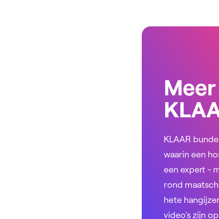
Meer
KLA
KLAAR bundelt
waarin een ho
een expert - 
rond maatscha
hete hangijzer
video's zijn o