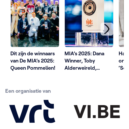
Dit zijn de winnaars
MIA’s 2025: Dana
Hans
van De MIA’s 2025:
Winner, Toby
ont
Queen Pommelien!
Alderweireld,
‘Sec
Xander De Rycke en
ach
heel wat andere
grote namen reiken
Een organisatie van
awards uit