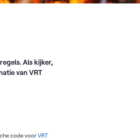
egels. Als kijker,
rmatie van VRT
ische code voor
VRT