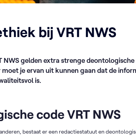
thiek bij VRT NWS
T
NWS
gelden extra strenge
deontologische r
er moet je ervan uit kunnen gaan dat de info
liteitsvol is.
gische code VRT NWS
randeren, bestaat er een redactiestatuut en deontolog