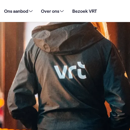
roepsethiek bij VRT NWS
Ons aanbod
Over ons
Bezoek VRT