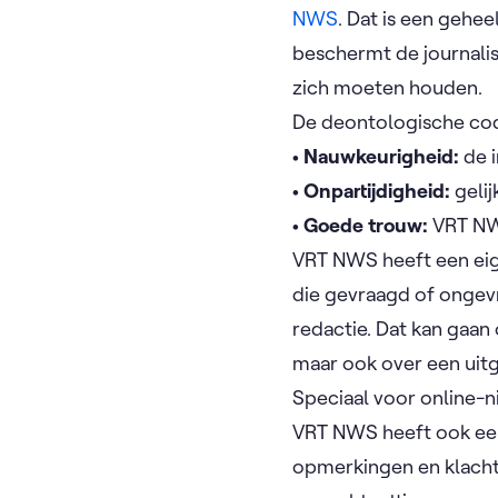
NWS
. Dat is een gehe
beschermt de journalis
zich moeten houden.
De deontologische co
• Nauwkeurigheid:
de 
• Onpartijdigheid:
geli
• Goede trouw:
VRT NW
VRT NWS heeft een eige
die gevraagd of ongev
redactie. Dat kan gaan
maar ook over een uit
Speciaal voor online-n
VRT NWS heeft ook ee
opmerkingen en klach