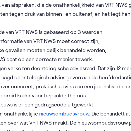
el van afspraken, die de onafhankelijkheid van VRT NWS
ten tegen druk van binnen- en buitenaf, en het legt hen
de van VRT NWS is gebaseerd op 3 waarden:
informatie van VRT NWS moet correct zijn;
jke gevallen moeten gelijk behandeld worden;
S gaat op een correcte manier tewerk.
n verkozen deontologische adviesraad. Dat zijn 12 men
raagd deontologisch advies geven aan de hoofdredacti
 over concreet, praktisch advies aan een journalist die 
gebreid kader voor bepaalde thema’s.
ieuws is er een gedragscode uitgewerkt.
n onafhankelijke
nieuwsombudsvrouw
. Die behandelt al
ten over wat VRT NWS maakt. De nieuwsombudsvrouw pu