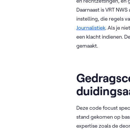
en rechtzettingen, en 
Daarnaast is VRT NWS 
instelling, die regels 
Journalistiek
. Als je n
een klacht indienen. De
gemaakt.
Gedragsco
duidings
Deze code focust speci
stand gekomen op basis
expertise zoals de de