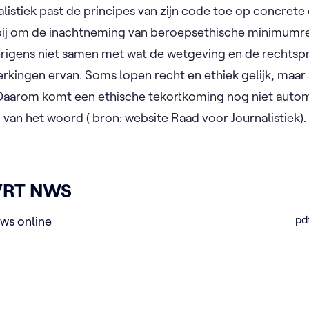
listiek past de principes van zijn code toe op concrete 
rbij om de inachtneming van beroepsethische minimumreg
erigens niet samen met wat de wetgeving en de rechtsp
erkingen ervan. Soms lopen recht en ethiek gelijk, maa
 Daarom komt een ethische tekortkoming nog niet auto
in van het woord ( bron: website Raad voor Journalistiek).
VRT NWS
pd
ws online