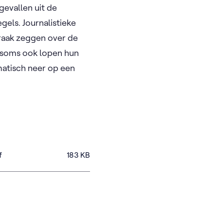
gevallen uit de
els. Journalistieke
raak zeggen over de
r soms ook lopen hun
matisch neer op een
f
183
KB