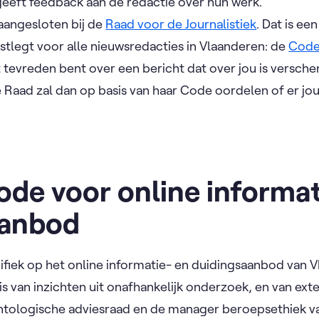
geeft feedback aan de redactie over hun werk.
aangesloten bij de
Raad voor de Journalistiek
. Dat is ee
vastlegt voor alle nieuwsredacties in Vlaanderen: de
Code
iet tevreden bent over een bericht dat over jou is versche
 Raad zal dan op basis van haar Code oordelen of er jour
de voor online informat
aanbod
fiek op het online informatie- en duidings­aanbod van VR
 van inzichten uit onafhankelijk onderzoek, en van ext
ontologische adviesraad en de manager beroepsethiek v