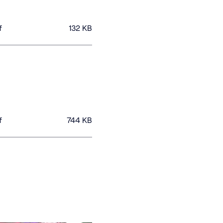
f
132
KB
f
744
KB