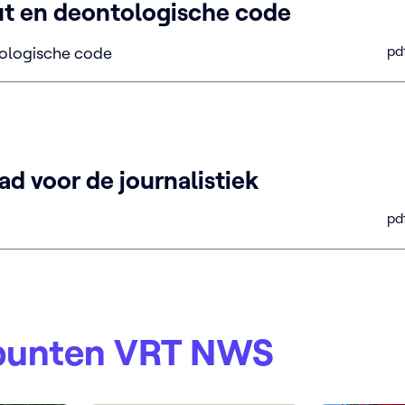
ut en deontologische code
pd
tologische code
ad voor de journalistiek
pd
punten VRT NWS