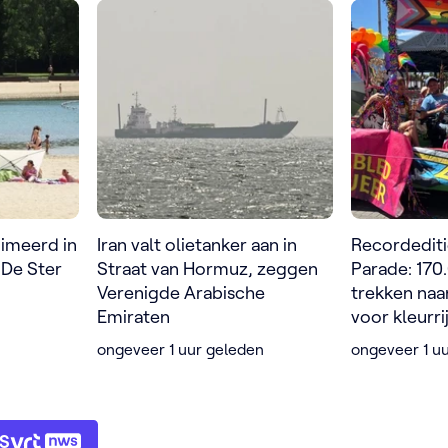
nimeerd in
Iran valt olietanker aan in
Recordediti
 De Ster
Straat van Hormuz, zeggen
Parade: 17
Verenigde Arabische
trekken na
Emiraten
voor kleurri
ongeveer 1 uur geleden
ongeveer 1 u
WS