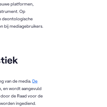
nieuwe platformen,
nstrument. Op
de deontologische
en bij mediagebruikers.
stiek
ing van de media.
De
len, en wordt aangevuld
k door de Raad voor de
d worden ingediend.