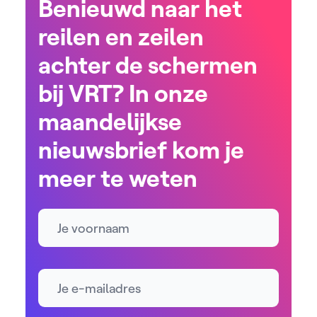
Benieuwd naar het
reilen en zeilen
achter de schermen
bij VRT? In onze
maandelijkse
nieuwsbrief kom je
meer te weten
Naam
E-mailadres *