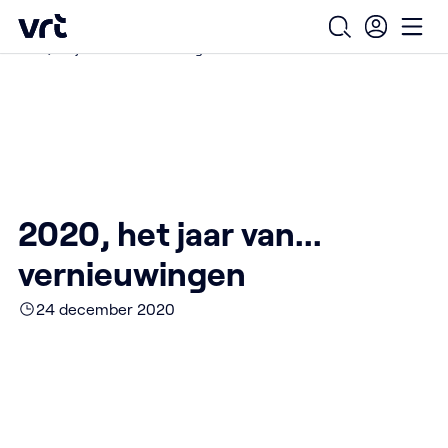
Ga naar de hoofdinhoud
VRT (home)
/
/
/
Home
Over ons
Nieuws over VRT
Open zoekfo
Ope
2020, het jaar van... vernieuwingen
2020, het jaar van...
vernieuwingen
24 december 2020