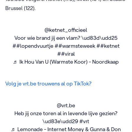
Brussel (122).
@ketnet_officieel
Voor wie brand jij een vlam? \ud83d\udd25
##lopendvuurtje
##warmsteweek
##ketnet
##viral
♬ Ik Hou Van U (Warmste Koor) - Noordkaap
Volg je vrt.be trouwens al op TikTok?
@vrt.be
Heb jij onze toren al in levende lijve gezien?
\ud83e\udd29
#vrt
♬ Lemonade - Internet Money & Gunna & Don