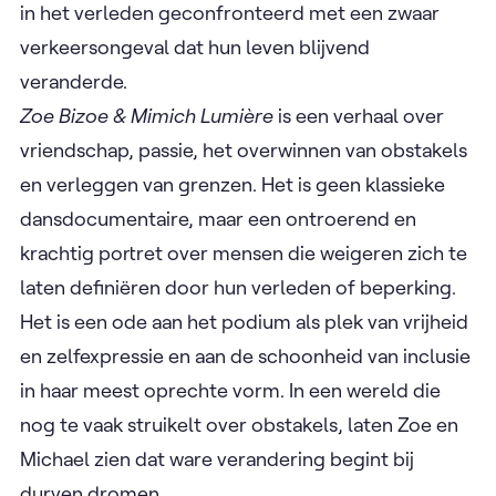
kwam met Zoe na een show van haar. Toen ze
hoorde over de droom van Zoe en Michael, wist ze
dat dit een verhaal was dat ze moest vertellen. Ze
volgt hen tijdens de voorbereidingen en krijgt een
unieke inkijk in hun persoonlijk verhaal. ​
Wat Zoe, Michael en Maaike diep met elkaar
verbindt, is een gedeeld trauma: elk van hen werd
in het verleden geconfronteerd met een zwaar
verkeersongeval dat hun leven blijvend
veranderde. ​
Zoe Bizoe & Mimich Lumière
is een verhaal over
vriendschap, passie, het overwinnen van obstakels
en verleggen van grenzen. Het is geen klassieke
dansdocumentaire, maar een ontroerend en
krachtig portret over mensen die weigeren zich te