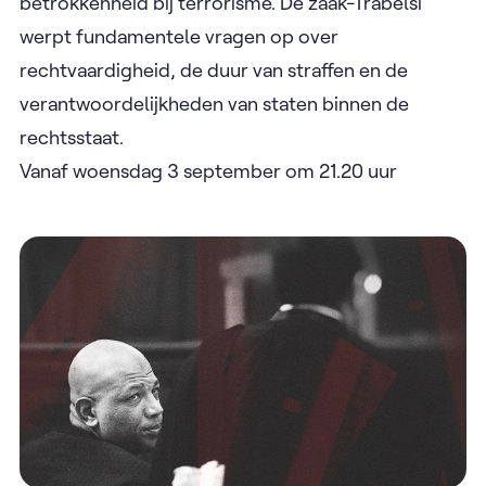
ondanks uitspraken dat hij moet worden
vrijgelaten. In deze documentaire onderzoekt
journalist Dirk Leestmans niet alleen de juridische
en politieke complexiteit van het dossier, maar
ook het levensverhaal van Trabelsi en de vele
onbeantwoorde vragen rondom zijn motieven en
betrokkenheid bij terrorisme. De zaak-Trabelsi
werpt fundamentele vragen op over
rechtvaardigheid, de duur van straffen en de
verantwoordelijkheden van staten binnen de
rechtsstaat.
Vanaf woensdag 3 september om 21.20 uur