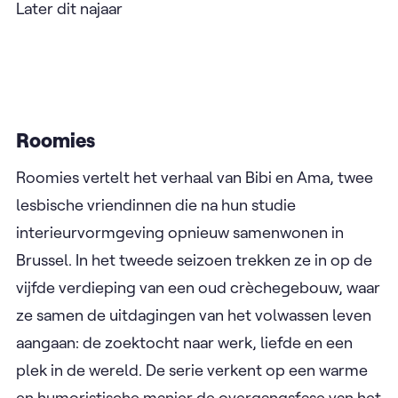
interessante nieuwkomers. Deze editie zal
niemand minder dan comedian William Boeva de
show op zijn geheel eigen wijze hosten als 'master
of ceremony'. William Boeva draait al 15 jaar mee
aan de top van het comedycircuit en was eerder
een fel gesmaakte gast in Comedy casino. Nu
houdt hij zelf de touwtjes in handen.
Later dit najaar
Roomies
Roomies vertelt het verhaal van Bibi en Ama, twee
lesbische vriendinnen die na hun studie