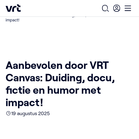
Ga naar de hoofdinhoud
VRT (home)
/
/
/
Home
Over ons
Nieuws over VRT
Open zoekfo
Ope
Aanbevolen door VRT Canvas: Duiding, docu, fictie en humor met
impact!
Aanbevolen door VRT
Canvas: Duiding, docu,
fictie en humor met
impact!
19 augustus 2025