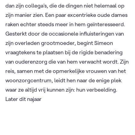
alvast hun opwachting.
Later dit najaar
Les dames blanches
Simeon, een jonge Dominicaanse man, begint een
stage als zorgkundige in een Gents
woonzorgcentrum. Vanuit zijn zuiderse
achtergrond benadert hij ouderenzorg heel anders
dan zijn collega's, die de dingen niet helemaal op
zijn manier zien. Een paar excentrieke oude dames
raken echter steeds meer in hem geïnteresseerd.
Gesterkt door de occasionele influisteringen van
zijn overleden grootmoeder, begint Simeon
vraagtekens te plaatsen bij de rigide benadering
van ouderenzorg die van hem verwacht wordt. Zijn
reis, samen met de opmerkelijke vrouwen van het