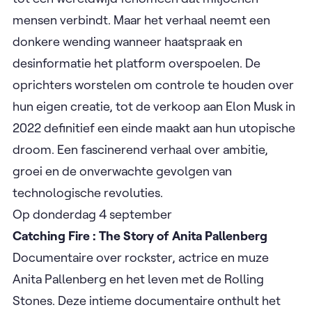
wendingen die hun creatie nam.
In 2006 creëerde
een groep techondernemers Twitter, het platform
dat de manier waarop de wereld communiceert
voorgoed zou veranderen. Wat begint als een
revolutionair idee voor een digitale utopie waar
alle stemmen gehoord zouden worden, groeit uit
tot een wereldwijd fenomeen dat miljoenen
mensen verbindt. Maar het verhaal neemt een
donkere wending wanneer haatspraak en
desinformatie het platform overspoelen. De
oprichters worstelen om controle te houden over
hun eigen creatie, tot de verkoop aan Elon Musk in
2022 definitief een einde maakt aan hun utopische
droom. Een fascinerend verhaal over ambitie,