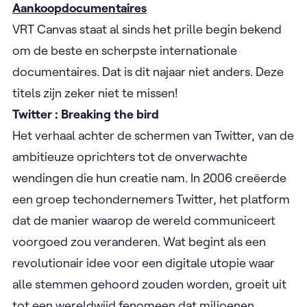
NWS uitleg bij nieuwsverhalen rond justitie in
Onder ons: Crimi
, met een blik ook àchter de
schermen. Op donderdag praat Michèle Cuvelier
in
Atelier Cuvelier
met makers en kunstenaars die
op dat moment een indrukwekkend nieuw werk
hebben.
Aankoopdocumentaires
VRT Canvas staat al sinds het prille begin bekend
om de beste en scherpste internationale
documentaires. Dat is dit najaar niet anders. Deze
titels zijn zeker niet te missen!
Twitter : Breaking the bird
Het verhaal achter de schermen van Twitter, van de
ambitieuze oprichters tot de onverwachte