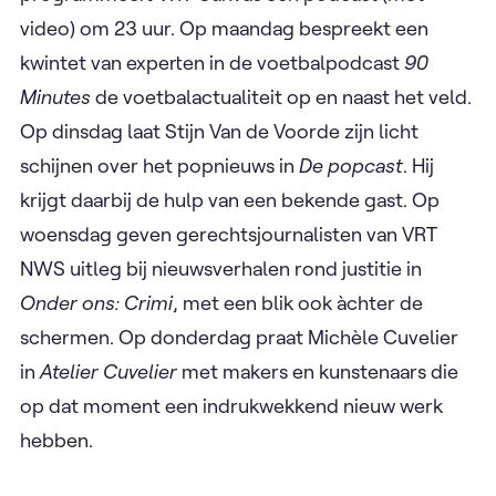
waardoor vandaag 70% van de wereldwijde
kunstmatige inseminaties worden uitgevoerd met
een techniek die in Brussel werd ontwikkeld.
Later dit najaar
Podcasts op VRT Canvas
Elke weekdag van maandag tot en met donderdag
programmeert VRT Canvas een podcast (met
video) om 23 uur. Op maandag bespreekt een
kwintet van experten in de voetbalpodcast
90
Minutes
de voetbalactualiteit op en naast het veld.
Op dinsdag laat Stijn Van de Voorde zijn licht
schijnen over het popnieuws in
De popcast
. Hij
krijgt daarbij de hulp van een bekende gast. Op
woensdag geven gerechtsjournalisten van VRT