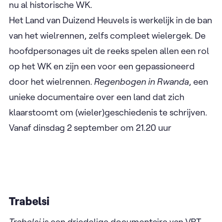
Eind september zijn alle ogen gericht op Rwanda.
Voor het eerst in de geschiedenis van het
wielrennen zullen er dan
wereldkampioenschappen op Afrikaanse bodem
plaatsvinden. In de vijfdelige docureeks
‘Regenbogen in Rwanda’ volgden Eric Goens en
zijn team een jaar lang de voorbereidingen op dat
nu al historische WK.
Het Land van Duizend Heuvels is werkelijk in de ban
van het wielrennen, zelfs compleet wielergek. De
hoofdpersonages uit de reeks spelen allen een rol
op het WK en zijn een voor een gepassioneerd
door het wielrennen.
Regenbogen in Rwanda
, een
unieke documentaire over een land dat zich
klaarstoomt om (wieler)geschiedenis te schrijven.