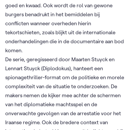
documentaireserie die zich richt op de arrestatie
van twee Iraanse vluchtelingen door de Belgische
politie en de daaropvolgende impact op het
Iraanse regime. De documentaire belicht het
complexe internationale politieke landschap rond
dit incident en verkent thema’s als spionage,
moraal en het vervagen van de grenzen tussen
goed en kwaad. Ook wordt de rol van gewone
burgers benadrukt in het bemiddelen bij
conflicten wanneer overheden hierin
tekortschieten, zoals blijkt uit de internationale
onderhandelingen die in de documentaire aan bod
komen.
De serie, geregisseerd door Maarten Stuyck en
Lennart Stuyck (Diplodokus), hanteert een