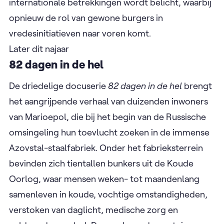
spionagethriller-format om de politieke en morele
complexiteit van de situatie te onderzoeken. De
makers nemen de kijker mee achter de schermen
van het diplomatieke machtsspel en de
onverwachte gevolgen van de arrestatie voor het
Iraanse regime. Ook de bredere context van
internationale betrekkingen wordt belicht, waarbij
opnieuw de rol van gewone burgers in
vredesinitiatieven naar voren komt.
Later dit najaar
82 dagen in de hel
De driedelige docuserie
82 dagen in de hel
brengt
het aangrijpende verhaal van duizenden inwoners
van Marioepol, die bij het begin van de Russische