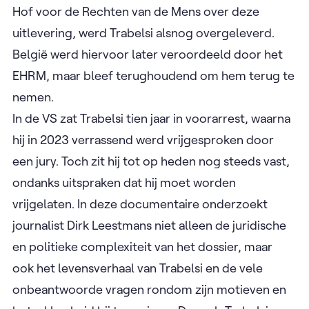
bekentenis af. In 2003 werd hij veroordeeld tot
tien jaar cel. Na het uitzitten van zijn straf vroegen
de Verenigde Staten om zijn uitlevering, omdat ze
hem zagen als een belangrijke figuur binnen Al
Qaida en hem wilden vervolgen voor dezelfde
feiten, wat indruist tegen internationaal recht.
Ondanks een lopende procedure bij het Europees
Hof voor de Rechten van de Mens over deze
uitlevering, werd Trabelsi alsnog overgeleverd.
België werd hiervoor later veroordeeld door het
EHRM, maar bleef terughoudend om hem terug te
nemen.
In de VS zat Trabelsi tien jaar in voorarrest, waarna
hij in 2023 verrassend werd vrijgesproken door
een jury. Toch zit hij tot op heden nog steeds vast,