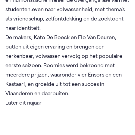
interieurvormgeving opnieuw samenwonen in
Brussel. In het tweede seizoen trekken ze in op de
vijfde verdieping van een oud crèchegebouw, waar
ze samen de uitdagingen van het volwassen leven
aangaan: de zoektocht naar werk, liefde en een
plek in de wereld. De serie verkent op een warme
en humoristische manier de overgangsfase van het
studentenleven naar volwassenheid, met thema’s
als vriendschap, zelfontdekking en de zoektocht
naar identiteit.
De makers, Kato De Boeck en Flo Van Deuren,
putten uit eigen ervaring en brengen een
herkenbaar, volwassen vervolg op het populaire
eerste seizoen. Roomies werd bekroond met