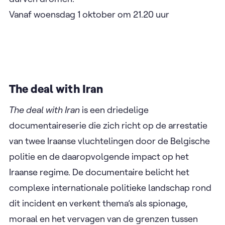
laten definiëren door hun verleden of beperking.
Het is een ode aan het podium als plek van vrijheid
en zelfexpressie en aan de schoonheid van inclusie
in haar meest oprechte vorm. In een wereld die
nog te vaak struikelt over obstakels, laten Zoe en
Michael zien dat ware verandering begint bij
durven dromen. ​
Vanaf woensdag 1 oktober om 21.20 uur
The deal with Iran
The deal with Iran
is een driedelige