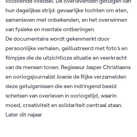
omsingeling hun toevlucht zoeken in de immense
Azovstal-staalfabriek. Onder het fabrieksterrein
bevinden zich tientallen bunkers uit de Koude
Oorlog, waar mensen weken- tot maandenlang
samenleven in koude, vochtige omstandigheden,
verstoken van daglicht, medische zorg en
voldoende voedsel. De overlevenden getuigen van
hun dagelijkse strijd: gevaarlijke tochten om eten,
samenleven met onbekenden, en het overwinnen
van fysieke en mentale ontberingen.
De documentaire wordt gekenmerkt door
persoonlijke verhalen, geïllustreerd met foto’s en
filmpjes die de uitzichtloze situatie en veerkracht
van de mensen tonen. Regisseur Jasper Christiaens