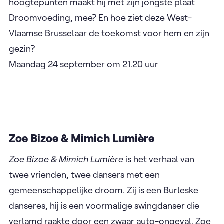
alias Boudy Verleye. De 33 jarige West-Vlaamse
Brusselaar ziet dit jaar zijn populariteit zonder
meer stijgen.
Hoe krijgt hij dit bloeiend artiestenleven in
evenwicht met het jonge vaderschap? Hoe beleeft
hij zijn naar eigen zeggen ‘zotste jaar ooit’? Welke
hoogtepunten maakt hij met zijn jongste plaat
Droomvoeding, mee? En hoe ziet deze West-
Vlaamse Brusselaar de toekomst voor hem en zijn
gezin?
Maandag 24 september om 21.20 uur