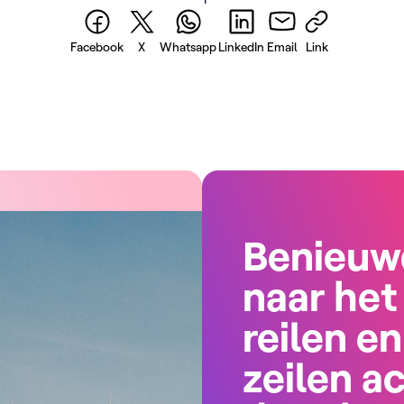
Facebook
X
Whatsapp
LinkedIn
Email
Link
Benieuw
naar het
reilen en
zeilen a