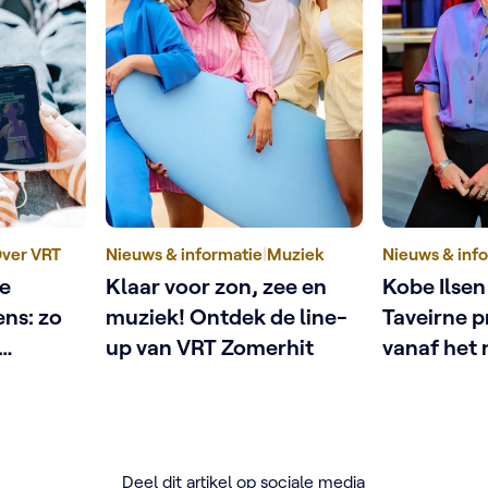
ver VRT
Nieuws & informatie
|
Muziek
Nieuws & inf
ne
Klaar voor zon, zee en
Kobe Ilsen
ens: zo
muziek! Ontdek de line-
Taveirne 
up van VRT Zomerhit
vanaf het
n
met Fatma
afspraak
Deel dit artikel op sociale media