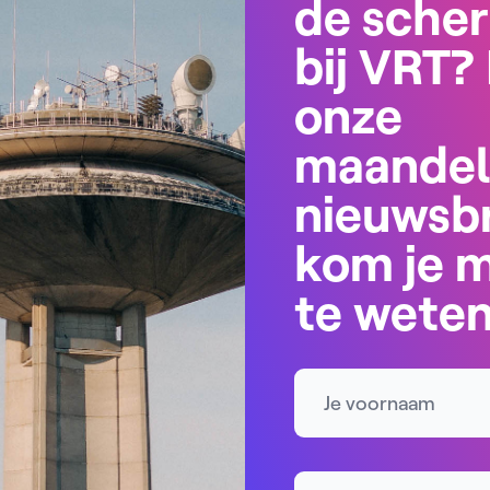
de sche
bij VRT? 
onze
maandel
nieuwsbr
kom je 
te wete
Naam
E-mailadres *