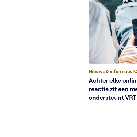
Nieuws & informatie
|
O
Achter elke onli
reactie zit een m
ondersteunt VRT
schermgezichte