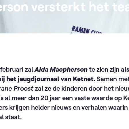
rson versterkt het te
februari zal
Aida Macpherson
te zien zijn
al
ij het jeugdjournaal van Ketnet.
Samen me
urane Proost
zal ze de kinderen door het nie
is al meer dan 20 jaar een vaste waarde op K
ters krijgen helder nieuws en verhalen waari
l staat.