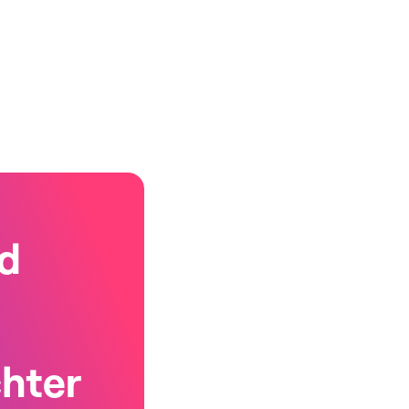
d
chter