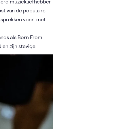
neerd muziekliefhebber
ost van de populaire
esprekken voert met
bands als Born From
 en zijn stevige
laanderen.