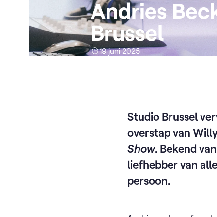
Andries Beck
Brussel
19 juni 2025
Studio Brussel ve
overstap van Will
Show
. Bekend van
liefhebber van all
persoon.