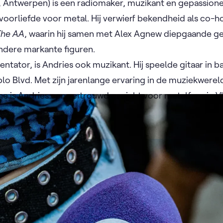
8, Antwerpen) is een radiomaker, muzikant en gepassio
oorliefde voor metal. Hij verwierf bekendheid als co-h
The AA
, waarin hij samen met Alex Agnew diepgaande g
andere markante figuren.
sentator, is Andries ook muzikant. Hij speelde gitaar in 
lo Blvd. Met zijn jarenlange ervaring in de muziekwereld
ne is Andries een vertrouwd gezicht voor metalfans in V