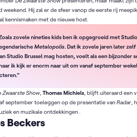
tember
De Zwaarste Show
presenteren, maar maakt zijn
weekend. Hij zal er de sfeer vanop de eerste rij meepik
 al kennismaken met de nieuwe host.
Zoals zovele nineties kids ben ik opgegroeid met Studio 
legendarische
Metalopolis
. Dat ik zovele jaren later zelf
 Studio Brussel mag hosten, voelt als een bijzonder
 maar ik kijk er enorm naar uit om vanaf september wekel
cteren.”
e Zwaarste Show
,
Thomas Michiels
, blijft uiteraard een
vanaf september toeleggen op de presentatie van
Radar
, 
uziek en muzikale ontdekkingen .
s Beckers