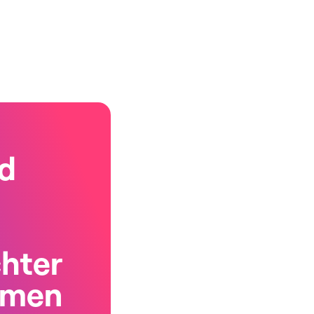
d
chter
rmen