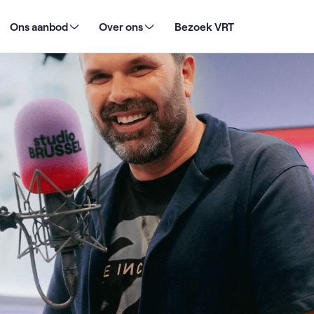
overstap naar Studio Brussel
Ons aanbod
Over ons
Bezoek VRT