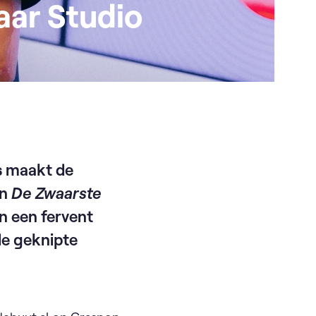
aar Studio
s
maakt de
an
De Zwaarste
n een fervent
de geknipte