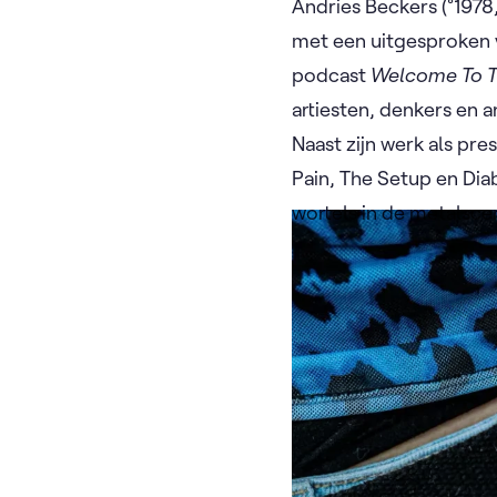
Andries Beckers (°197
met een uitgesproken v
podcast
Welcome To 
artiesten, denkers en 
Naast zijn werk als pre
Pain, The Setup en Diab
wortels in de metalsce