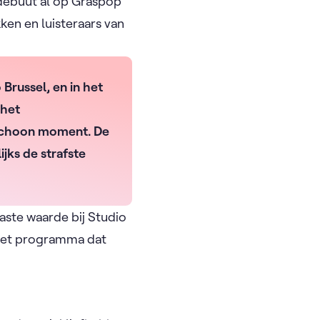
 debuut al op Graspop
ken en luisteraars van
Brussel, en in het
 het
 schoon moment. De
ijks de strafste
 vaste waarde bij Studio
het programma dat