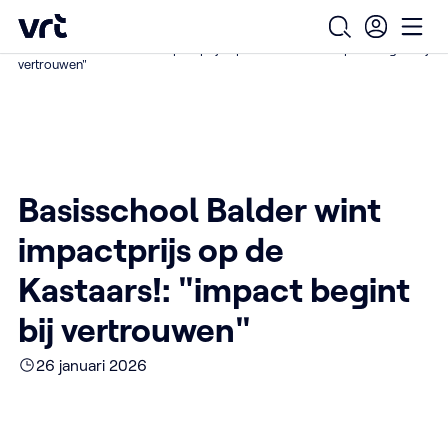
Ga naar de hoofdinhoud
VRT (home)
/
/
/
Home
Over ons
Nieuws over VRT
Open zoekfo
Ope
Basisschool Balder wint impactprijs op de Kastaars!: "impact begint bij
vertrouwen"
Basisschool Balder wint
impactprijs op de
Kastaars!: "impact begint
bij vertrouwen"
26 januari 2026