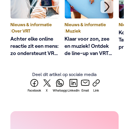
Nieuws & informatie
Nieuws & informatie
Nieu
|
Over VRT
|
Muziek
Kobe
Achter elke online
Klaar voor zon, zee
Tave
reactie zit een mens:
en muziek! Ontdek
pres
zo ondersteunt VRT
de line-up van VRT
het 
schermgezichten
Zomerhit
met 
De a
Deel dit artikel op sociale media
Facebook
X
Whatsapp
LinkedIn
Email
Link