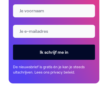
Naam
E-mailadres *
Ik schrijf me in
De nieuwsbrief is gratis én je kan je steeds
uitschrijven. Lees ons
privacy beleid
.