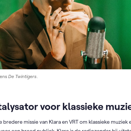
dens
De Twintigers
.
atalysator voor klassieke muz
e bredere missie van Klara en VRT om klassieke muziek en
oor een breed publiek. Klara is de radiozender bij uitst