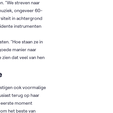
en. "We streven naar
 muziek, ongeveer 60-
iteit in achtergrond
vidente instrumenten
ten. "Hoe staan ze in
goede manier naar
 zien dat veel van hen
re
estigen ook voormalige
usiast terug op haar
et eerste moment
 om het beste van