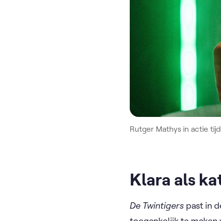
Rutger Mathys in actie tij
Klara als k
De Twintigers
past in d
toegankelijk te maken v