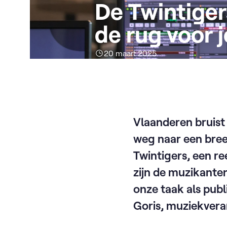
De Twintiger
de rug voor 
20 maart 2025
Vlaanderen bruist
weg naar een breed
Twintigers, een re
zijn de muzikanten
onze taak als pub
Goris, muziekvera