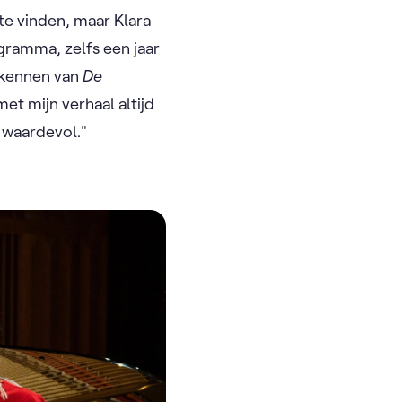
 te vinden, maar Klara
gramma, zelfs een jaar
 kennen van
De
met mijn verhaal altijd
k waardevol."