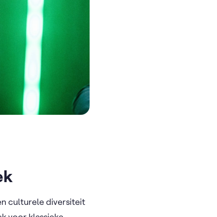
iek
 culturele diversiteit
ek voor klassieke