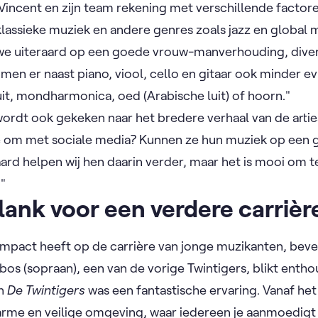
 Vincent en zijn team rekening met verschillende factor
lassieke muziek en andere genres zoals jazz en global
 we uiteraard op een goede vrouw-manverhouding, divers
men er naast piano, viool, cello en gitaar ook minder e
uit, mondharmonica, oed (Arabische luit) of hoorn."
wordt ook gekeken naar het bredere verhaal van de arties
e om met sociale media? Kunnen ze hun muziek op een 
ard helpen wij hen daarin verder, maar het is mooi om te
."
lank voor een verdere carriè
mpact heeft op de carrière van jonge muzikanten, bev
bos (sopraan), een van de vorige Twintigers, blikt entho
an
De Twintigers
was een fantastische ervaring. Vanaf h
warme en veilige omgeving, waar iedereen je aanmoedigt