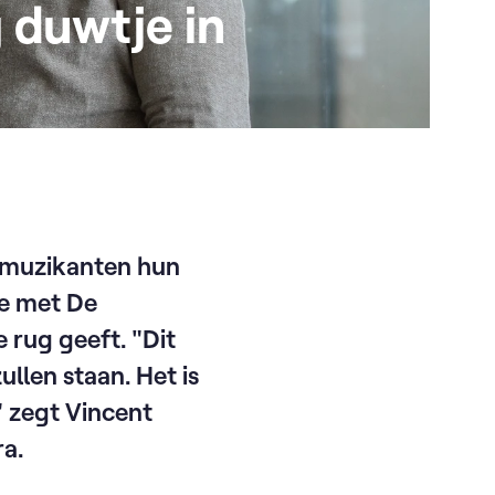
g duwtje in
e muzikanten hun
te met De
e rug geeft. "Dit
llen staan. Het is
" zegt Vincent
ra.