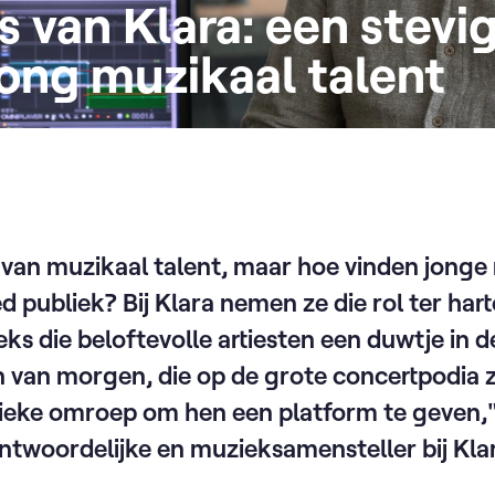
s van Klara: een stevi
jong muzikaal talent
 van muzikaal talent, maar hoe vinden jong
 publiek? Bij Klara nemen ze die rol ter har
eks die beloftevolle artiesten een duwtje in d
 van morgen, die op de grote concertpodia zu
lieke omroep om hen een platform te geven,
ntwoordelijke en muzieksamensteller bij Kla