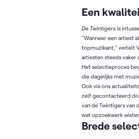
Een kwalitei
De Twintigers
is intuss
"Wanneer een artiest al
topmuzikant," vertelt
artiesten steeds vaker
Het selectieproces begi
die dagelijks met muzi
Ook via ons actualite
zelf gecontacteerd doo
van de Twintigers van 
wat opzoekwerk wisten 
Brede selec