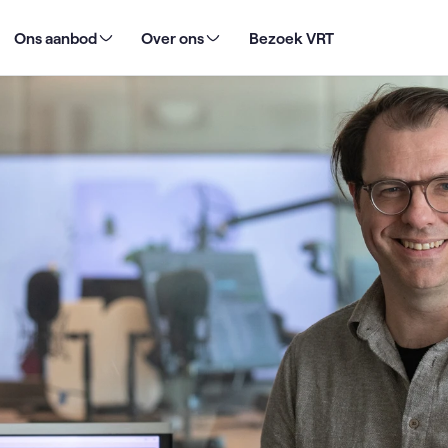
 een stevig duwtje in de rug voor jong muzikaal talent
Ons aanbod
Over ons
Bezoek VRT