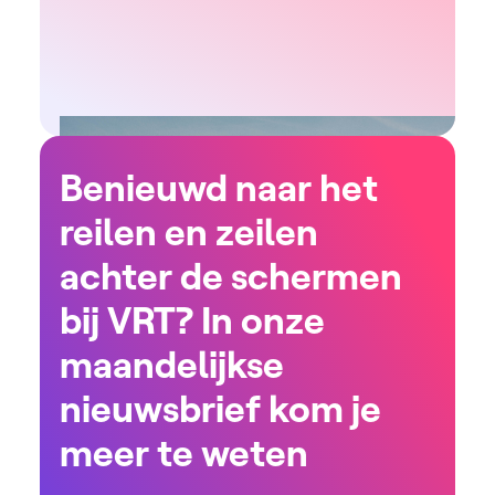
Benieuwd naar het
reilen en zeilen
achter de schermen
bij VRT? In onze
maandelijkse
nieuwsbrief kom je
meer te weten