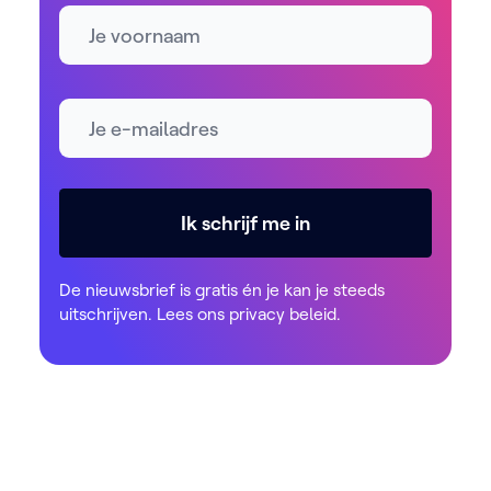
Naam
E-mailadres *
Ik schrijf me in
De nieuwsbrief is gratis én je kan je steeds
uitschrijven. Lees ons
privacy beleid
.