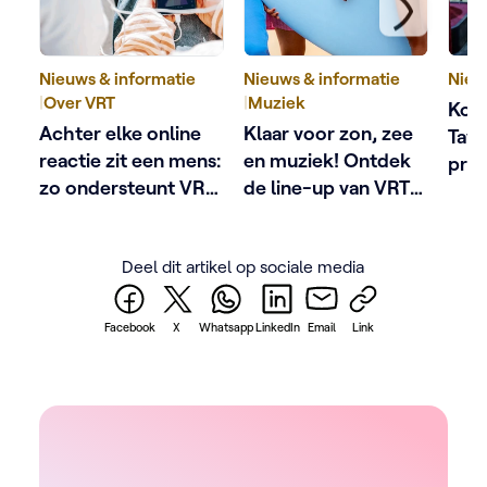
Nieuws & informatie
Nieuws & informatie
Nieu
|
Over VRT
|
Muziek
Kobe
Achter elke online
Klaar voor zon, zee
Tave
reactie zit een mens:
en muziek! Ontdek
pres
zo ondersteunt VRT
de line-up van VRT
het 
schermgezichten
Zomerhit
met 
De a
Deel dit artikel op sociale media
Facebook
X
Whatsapp
LinkedIn
Email
Link