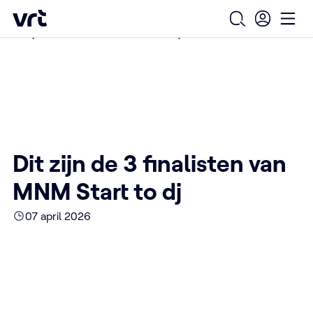
Ga naar de hoofdinhoud
VRT (home)
/
/
/
Home
Over ons
Nieuws over VRT
Open zoekfo
Ope
Dit zijn de 3 finalisten van MNM Start to dj
Dit zijn de 3 finalisten van
MNM Start to dj
07 april 2026