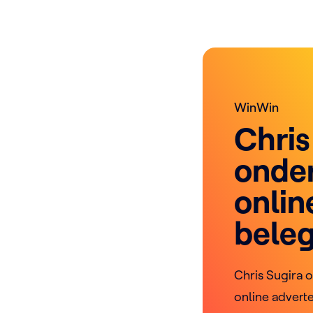
WinWin
Chris
onde
onlin
bele
Chris Sugira 
online advert