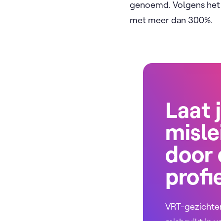
genoemd. Volgens het 
met meer dan 300%.
Laat 
misle
door 
profi
VRT-gezichte