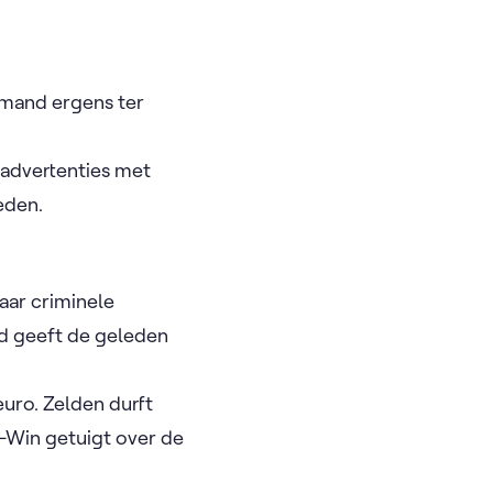
emand ergens ter
.
 advertenties met
eden.
aar criminele
id geeft de geleden
euro. Zelden durft
n-Win getuigt over de