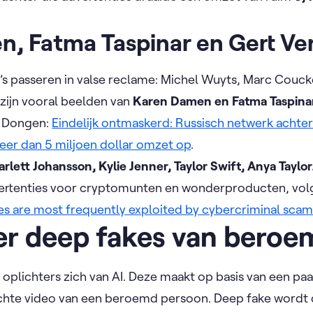
, Fatma Taspinar en Gert Ve
’s passeren in valse reclame: Michel Wuyts, Marc Coucke
 zijn vooral beelden van
Karen Damen
en Fatma Taspina
n Dongen:
Eindelijk ontmaskerd: Russisch netwerk achte
d meer dan 5 miljoen dollar omzet op
.
arlett Johansson, Kylie Jenner, Taylor Swift, Anya Tayl
dvertenties voor cryptomunten en wonderproducten, vo
es are most frequently exploited by cybercriminal sca
r deep fakes van bero
oplichters zich van AI. Deze maakt op basis van een pa
echte video van een beroemd persoon. Deep fake wordt