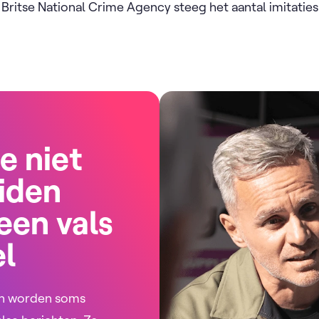
Britse National Crime Agency steeg het aantal imitati
je niet
iden
een vals
el
n worden soms