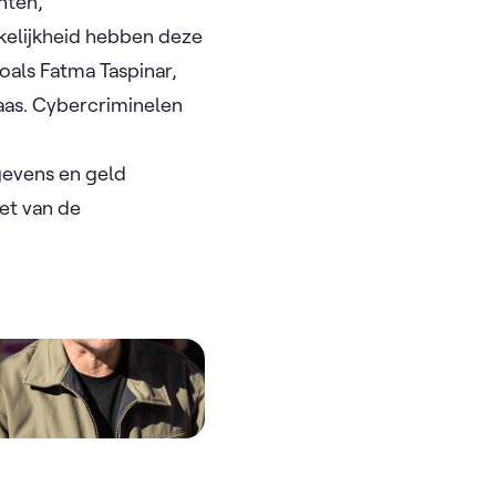
nten,
rkelijkheid hebben deze
oals Fatma Taspinar,
aas. Cybercriminelen
gevens en geld
et van de