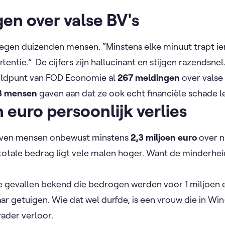
en over valse BV's
egen duizenden mensen. “Minstens elke minuut trapt i
tentie.” De cijfers zijn hallucinant en stijgen razendsnel
eldpunt van FOD Economie al
267 meldingen
over valse
8 mensen
gaven aan dat ze ook echt financiële schade l
n euro persoonlijk verlies
reven mensen onbewust minstens
2,3 miljoen euro
over n
 totale bedrag ligt vele malen hoger. Want de minderhe
ele gevallen bekend die bedrogen werden voor 1 miljoen 
 getuigen. Wie dat wel durfde, is een vrouw die in Wi
vader verloor.