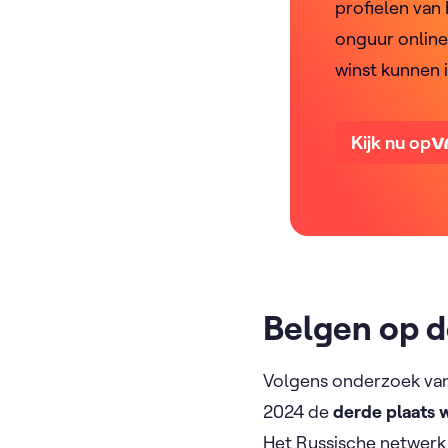
profielen van
onguur online 
winst kunnen 
Kijk nu op
Belgen op d
Volgens onderzoek van
2024 de
derde plaats 
Het Russische netwerk