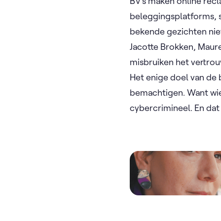
BV’s maken online rec
beleggingsplatforms, s
bekende gezichten nie
Jacotte Brokken, Maur
misbruiken het vertrou
Het enige doel van de 
bemachtigen. Want wie 
cybercrimineel. En dat
Video