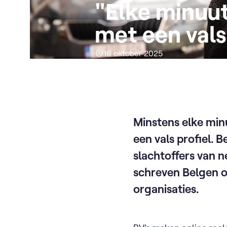
"Elke minuut
met een vals
16 oktober 2025
Minstens elke min
een vals profiel. 
slachtoffers van 
schreven Belgen o
organisaties.