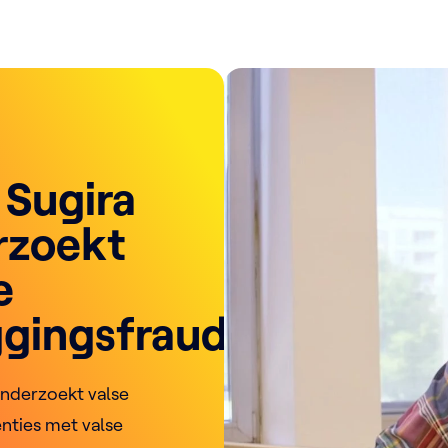
 Sugira
rzoekt
e
ggingsfraude
onderzoekt valse
enties met valse