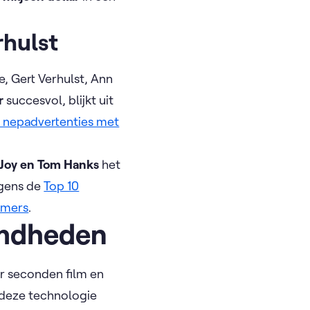
rhulst
, Gert Verhulst, Ann
r
succesvol, blijkt uit
r nepadvertenties met
orJoy en Tom Hanks
het
lgens de
Top 10
mmers
.
emdheden
ar seconden film en
 deze technologie