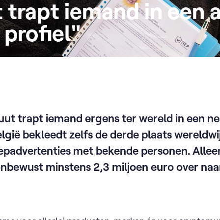
 trapt iemand in een 
 profiel"
uut trapt iemand ergens ter wereld in een n
België bekleedt zelfs de derde plaats wereldwi
nepadvertenties met bekende personen. Alleen
nbewust minstens 2,3 miljoen euro over naa