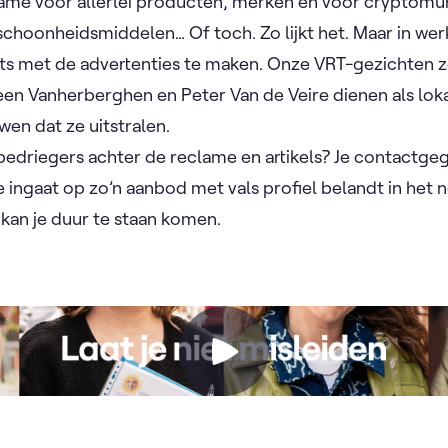
lame voor allerlei producten, merken én voor cryptomu
choonheidsmiddelen… Of toch. Zo lijkt het. Maar in we
ts met de advertenties te maken. Onze VRT-gezichten z
een Vanherberghen en Peter Van de Veire dienen als lok
wen dat ze uitstralen.
bedriegers achter de reclame en artikels? Je contactge
ingaat op zo’n aanbod met vals profiel belandt in het n
 kan je duur te staan komen.