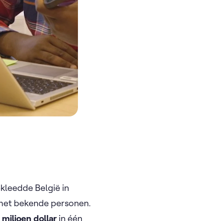
kleedde België in
 met bekende personen.
 miljoen dollar
in één