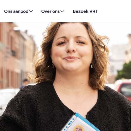
nd in een advertentie met een vals profiel"
Ons aanbod
Over ons
Bezoek VRT