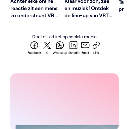
Achter elke online
Klaar voor zon, zee
Tave
reactie zit een mens:
en muziek! Ontdek
pres
zo ondersteunt VRT
de line-up van VRT
het 
schermgezichten
Zomerhit
met 
De a
Deel dit artikel op sociale media
Facebook
X
Whatsapp
LinkedIn
Email
Link