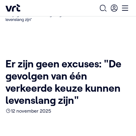
Ga naar de hoofdinhoud
VRT (home)
/
/
/
Home
Over ons
Nieuws over VRT
Open zoekfo
Ope
Er zijn geen excuses: "De gevolgen van één verkeerde keuze kunnen
levenslang zijn"
Er zijn geen excuses: "De
gevolgen van één
verkeerde keuze kunnen
levenslang zijn"
12 november 2025