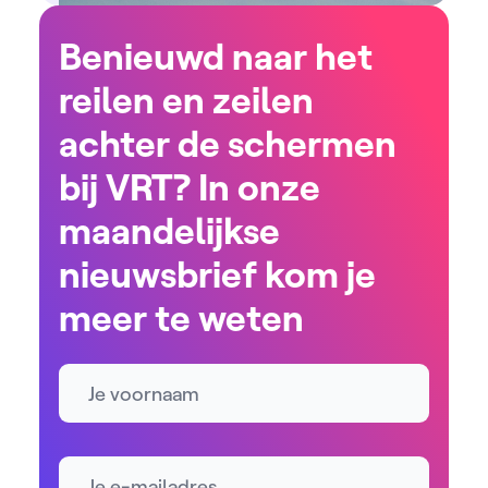
Benieuwd naar het
reilen en zeilen
achter de schermen
bij VRT? In onze
maandelijkse
nieuwsbrief kom je
meer te weten
Naam
E-mailadres *