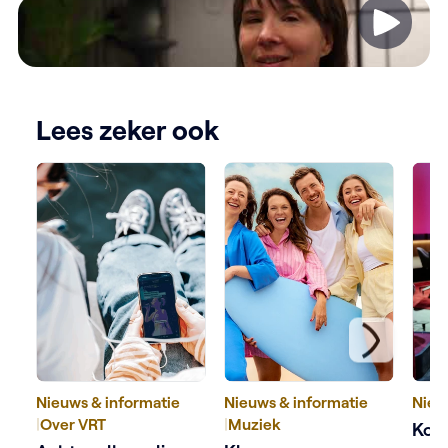
Video
Lees zeker ook
Nieuws & informatie
Nieuws & informatie
Nieu
|
Over VRT
|
Muziek
Kobe