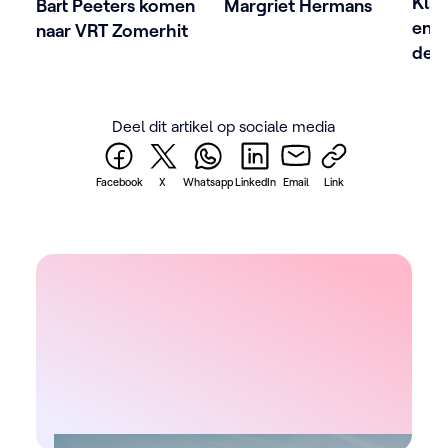
Klaa
Bart Peeters komen
Margriet Hermans
en 
naar VRT Zomerhit
de l
Zom
Deel dit artikel op sociale media
Facebook
X
Whatsapp
LinkedIn
Email
Link