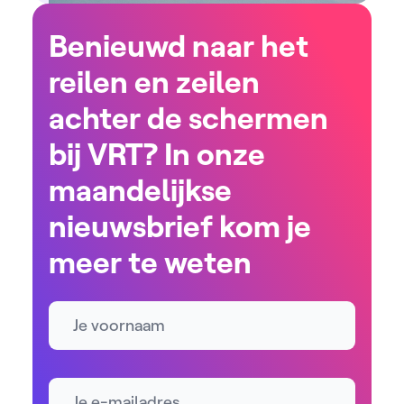
Benieuwd naar het
reilen en zeilen
achter de schermen
bij VRT? In onze
maandelijkse
nieuwsbrief kom je
meer te weten
Naam
E-mailadres *