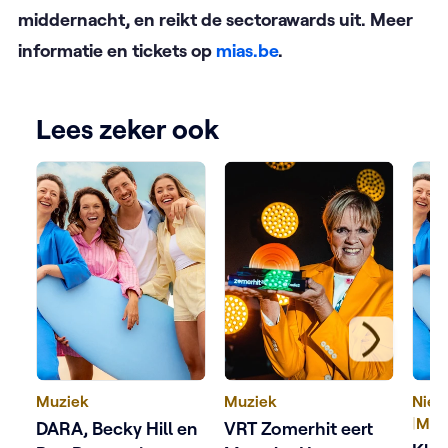
middernacht, en reikt de sectorawards uit. Meer
informatie en tickets op
mias.be
.
Lees zeker ook
Muziek
Muziek
Nieu
|
Muz
DARA, Becky Hill en
VRT Zomerhit eert