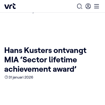
Ga naar de hoofdinhoud
VRT (home)
/
/
/
Home
Over ons
Nieuws over VRT
Open zoekfo
Ope
Hans Kusters ontvangt MIA ‘Sector lifetime achievement award’
Hans Kusters ontvangt
MIA ‘Sector lifetime
achievement award’
31 januari 2026