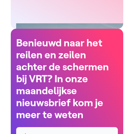
Benieuwd naar het
reilen en zeilen
achter de schermen
bij VRT? In onze
maandelijkse
nieuwsbrief kom je
meer te weten
Naam