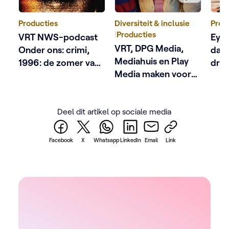
Producties
Diversiteit & inclusie
Prod
|
Producties
VRT NWS-podcast
Eyec
VRT, DPG Media,
Onder ons: crimi,
dage
Mediahuis en Play
1996: de zomer van
dra
Media maken voor
Dutroux
het eerst samen een
podcast naar
Deel dit artikel op sociale media
aanleiding van
Antwerp Pride
Facebook
X
Whatsapp
LinkedIn
Email
Link