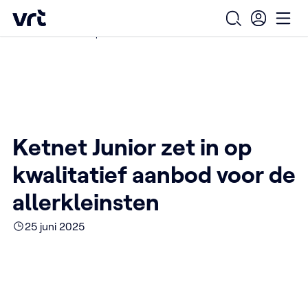
Ga naar de hoofdinhoud
VRT (home)
/
/
/
Home
Over ons
Nieuws over VRT
Open zoekfo
Ope
Ketnet Junior zet in op kwalitatief aanbod voor de allerkleinsten
Ketnet Junior zet in op
kwalitatief aanbod voor de
allerkleinsten
25 juni 2025