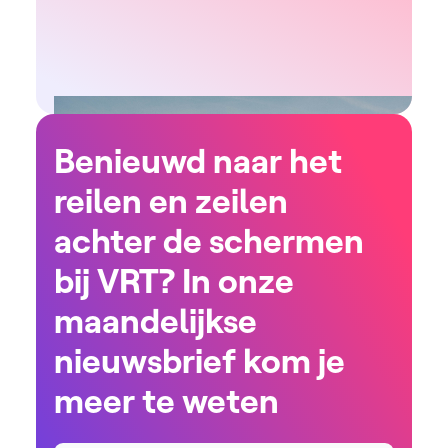
Benieuwd naar het
reilen en zeilen
achter de schermen
bij VRT? In onze
maandelijkse
nieuwsbrief kom je
meer te weten