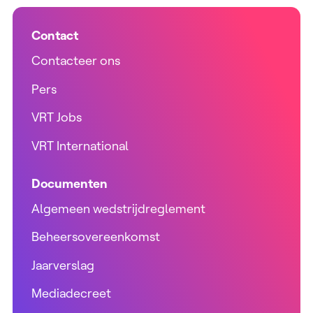
Contact
Contacteer ons
Pers
VRT Jobs
VRT International
Documenten
Algemeen wedstrijdreglement
Beheersovereenkomst
Jaarverslag
Mediadecreet