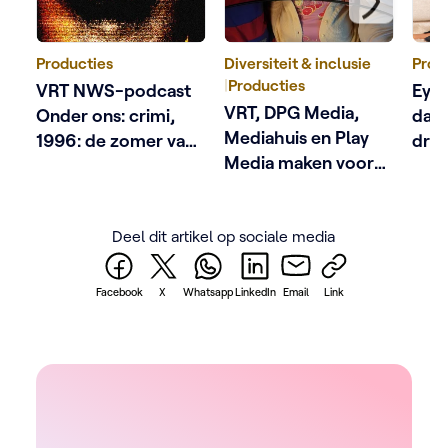
Producties
Diversiteit & inclusie
Prod
|
Producties
VRT NWS-podcast
Eyec
VRT, DPG Media,
Onder ons: crimi,
dage
Mediahuis en Play
1996: de zomer van
dra
Media maken voor
Dutroux
het eerst samen een
podcast naar
Deel dit artikel op sociale media
aanleiding van
Antwerp Pride
Facebook
X
Whatsapp
LinkedIn
Email
Link