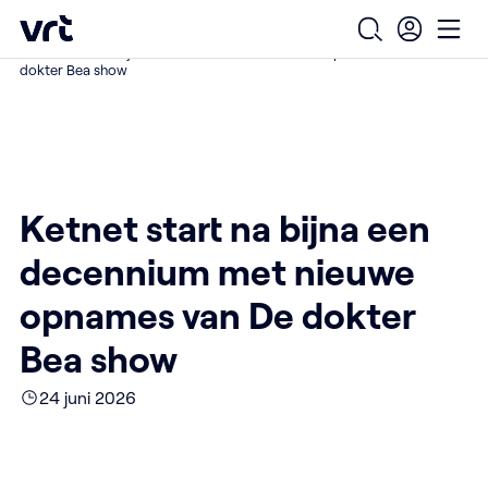
Ga naar de hoofdinhoud
VRT (home)
/
/
/
Home
Over ons
Nieuws over VRT
Open zoekfo
Ope
Ketnet start na bijna een decennium met nieuwe opnames van De
dokter Bea show
Ketnet start na bijna een
decennium met nieuwe
opnames van De dokter
Bea show
24 juni 2026