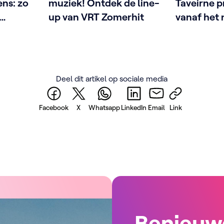
ens: zo
muziek! Ontdek de line-
Taveirne 
up van VRT Zomerhit
vanaf het
n
met Fatma
afspraak
Deel dit artikel op sociale media
Facebook
X
Whatsapp
LinkedIn
Email
Link
Benieuw