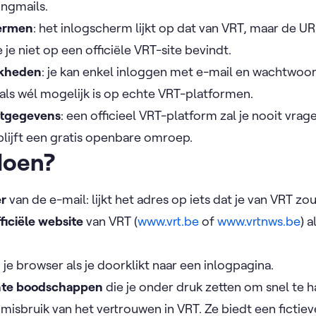
ingmails.
ermen
: het inlogscherm lijkt op dat van VRT, maar de U
 je niet op een officiële VRT-site bevindt.
jkheden
: je kan enkel inloggen met e-mail en wachtwoor
ls wél mogelijk is op echte VRT-platformen.
rtgegevens
: een officieel VRT-platform zal je nooit vr
 blijft een gratis openbare omroep.
doen?
er
van de e-mail: lijkt het adres op iets dat je van VRT z
fficiële website
van VRT (
www.vrt.be
of
www.vrtnws.be
) a
 je browser als je doorklikt naar een inlogpagina.
ente boodschappen
die je onder druk zetten om snel te 
misbruik van het vertrouwen in VRT. Ze biedt een fictie