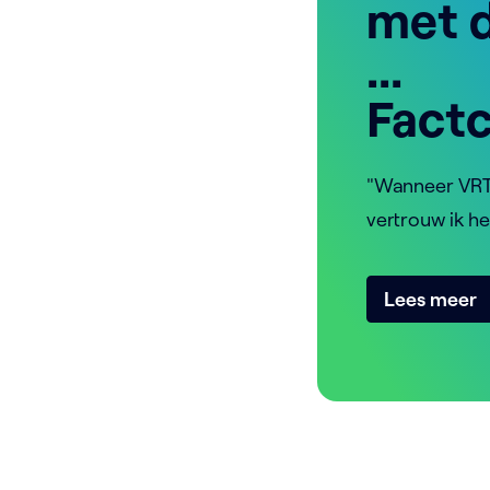
met d
...
Fact
"Wanneer VRT 
vertrouw ik he
Lees meer