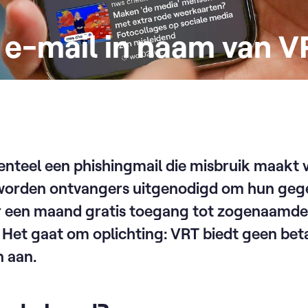
e e-mail in naam van V
enteel een phishingmail die misbruik maakt
 worden ontvangers uitgenodigd om hun gege
or een maand gratis toegang tot zogenaamd
. Het gaat om oplichting: VRT biedt geen bet
 aan.