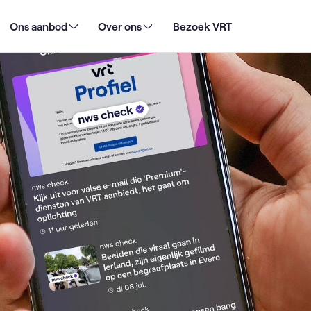
 naam van VRT duikt op
Ons aanbod
Over ons
Bezoek VRT