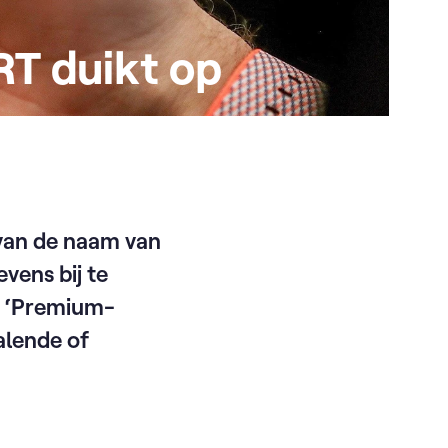
RT duikt op
 van de naam van
vens bij te
e ‘Premium-
alende of