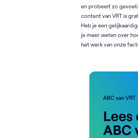
en probeert zo gevoeli
content van VRT is gra
Heb je een gelijkaardi
je meer weten over ho
het werk van onze fac
ABC van VRT
Lees 
ABC 