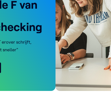
e F van
checking
erover schrijft,
t sneller”