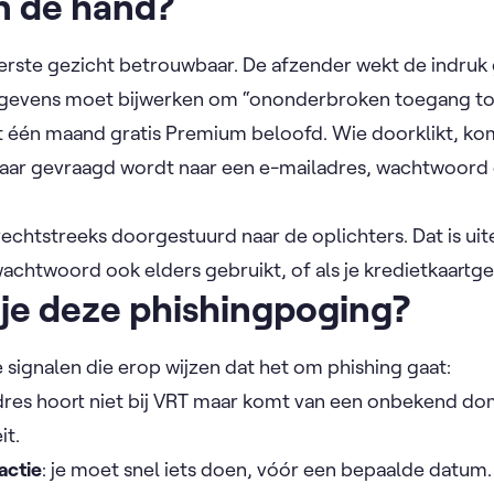
an de hand?
eerste gezicht betrouwbaar. De afzender wekt de indruk g
gegevens moet bijwerken om “ononderbroken toegang tot
t één maand gratis Premium beloofd. Wie doorklikt, ko
aar gevraagd wordt naar een e-mailadres, wachtwoord 
chtstreeks doorgestuurd naar de oplichters. Dat is uite
 wachtwoord ook elders gebruikt, of als je kredietkaartg
je deze phishingpoging?
ke signalen die erop wijzen dat het om phishing gaat:
adres hoort niet bij VRT maar komt van een onbekend do
it.
actie
: je moet snel iets doen, vóór een bepaalde datum. 