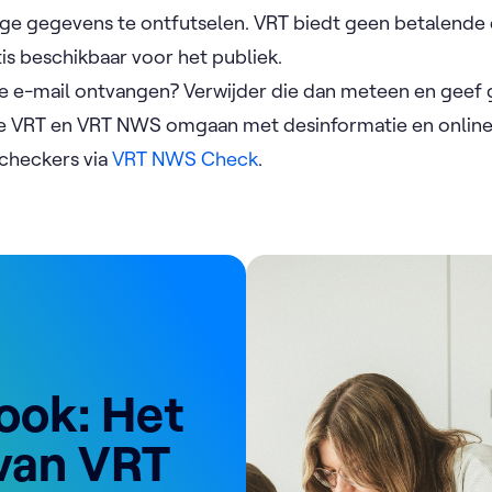
ge gegevens te ontfutselen. VRT biedt geen betalende d
tis beschikbaar voor het publiek.
ge e-mail ontvangen? Verwijder die dan meteen en geef 
e VRT en VRT NWS omgaan met desinformatie en online
tcheckers via
VRT NWS Check
.
ook: Het
van VRT