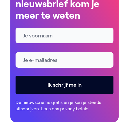
nieuwsbrief kom je
meer te weten
Naam
E-mailadres *
Ik schrijf me in
De nieuwsbrief is gratis én je kan je steeds
uitschrijven. Lees ons
privacy beleid
.