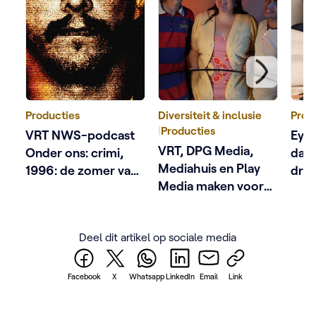
Producties
Diversiteit & inclusie
Prod
|
Producties
VRT NWS-podcast
Eyec
VRT, DPG Media,
Onder ons: crimi,
dage
Mediahuis en Play
1996: de zomer van
dra
Media maken voor
Dutroux
het eerst samen een
podcast naar
Deel dit artikel op sociale media
aanleiding van
Antwerp Pride
Facebook
X
Whatsapp
LinkedIn
Email
Link