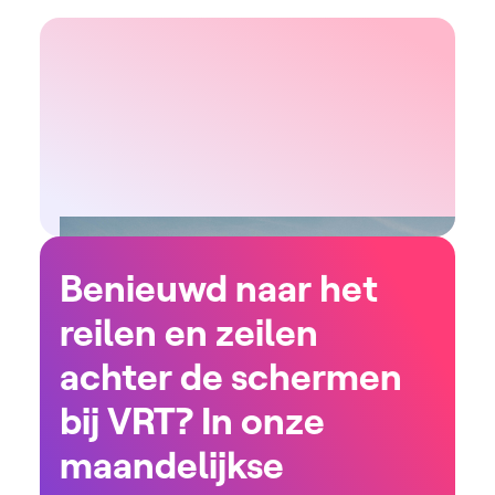
Benieuwd naar het
reilen en zeilen
achter de schermen
bij VRT? In onze
maandelijkse