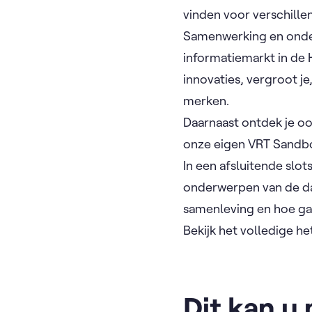
vinden voor verschille
Samenwerking en onder
informatiemarkt in de H
innovaties, vergroot j
merken.
Daarnaast ontdek je o
onze eigen VRT Sandbo
In een afsluitende slo
onderwerpen van de da
samenleving en hoe g
Bekijk het volledige h
Dit kan u