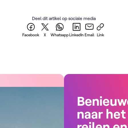
mee bezig. En dat doen we
elt wereldwijd de krachten
m je de sterkste verhalen op
Deel dit artikel op sociale media
engen.
Facebook
X
Whatsapp
LinkedIn
Email
Link
Benieuw
naar het
reilen en