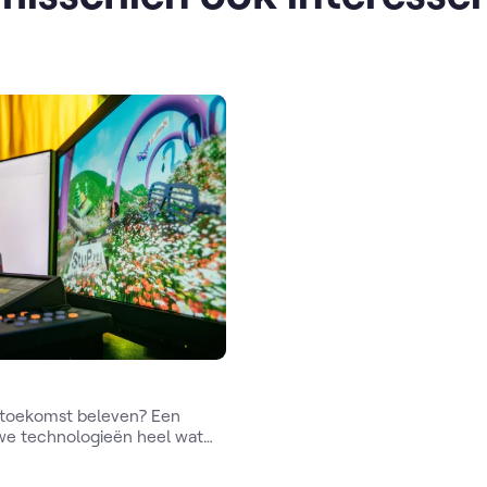
e toekomst beleven? Een
we technologieën heel wat
 kansen met zich
over één jaar is of over vijf,