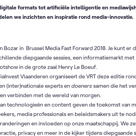
gitale formats tot artificiële intelligentie en mediawij
 delen we inzichten en inspiratie rond media-innovatie.
n Bozar in Brussel Media Fast Forward 2018. Je kunt e
chillende diepgaande sessies, een informatiemarkt met
lotshow in de grote zaal Henry Le Boeuf.
aInvest Vlaanderen organiseert de VRT deze editie ron
n (inter)nationale experts en
doeners
samen die het ver
n en verbinden met de wereld van morgen.
an technologieën en content geven de toekomst van m
kers, media professionals en beleidsmakers uit te nodi
veranderingen en invloeden op onze maatschappij. We zet
actie, privacy en meer in de kijker tijdens diepgaande s