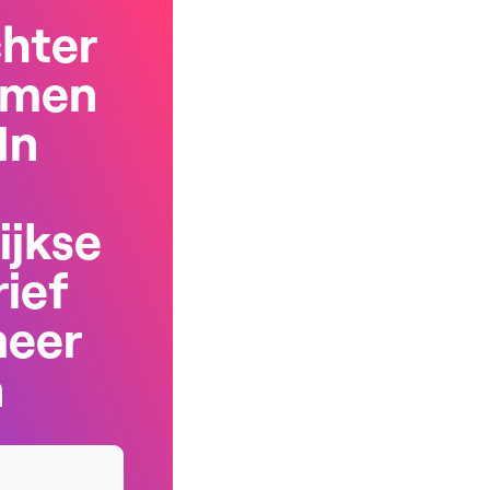
chter
rmen
In
ijkse
ief
meer
n