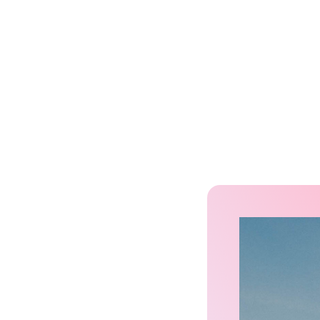
VRT is er vandaag al 
niet alleen. VRT bund
met andere partners o
de beste manier te br