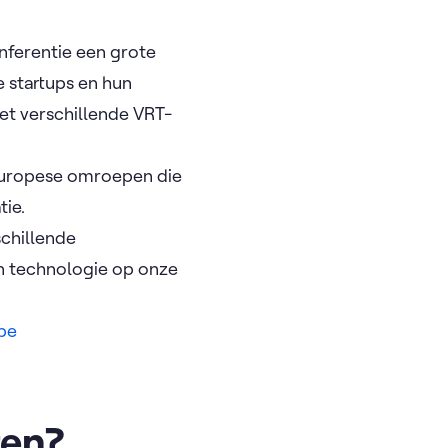
nferentie een grote
e startups en hun
met verschillende VRT-
 Europese omroepen die
tie.
schillende
n technologie op onze
be
ren?