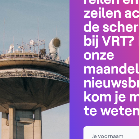
zeilen a
de sche
bij VRT? 
onze
maandel
nieuwsbr
kom je 
te wete
Naam