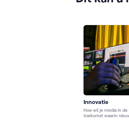
Innovatie
Hoe wil je media in d
toekomst waarin nieu
uitdagingen, maar ook
meebrengen. Of dat nu 