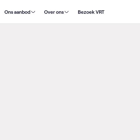
8
Ons aanbod
Over ons
Bezoek VRT