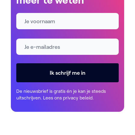
Naam
E-mailadres *
Ik schrijf me in
De nieuwsbrief is gratis én je kan je steeds
uitschrijven. Lees ons
privacy beleid
.