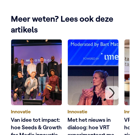
Meer weten? Lees ook deze
artikels
Innovatie
Innovatie
Inno
Van idee tot impact:
Met het nieuws in
VRT
hoe Seeds & Growth
dialoog: hoe VRT
hoe
for Media innovatie
experimenteert met
zich