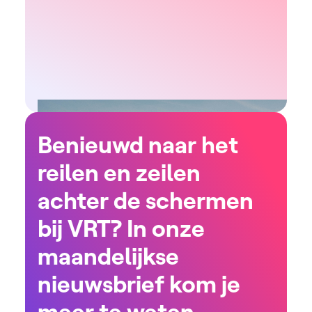
Benieuwd naar het
reilen en zeilen
achter de schermen
bij VRT? In onze
maandelijkse
nieuwsbrief kom je
meer te weten