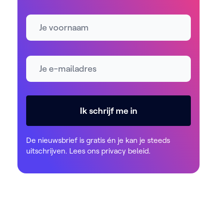
Naam
E-mailadres *
Ik schrijf me in
De nieuwsbrief is gratis én je kan je steeds
uitschrijven. Lees ons
privacy beleid
.