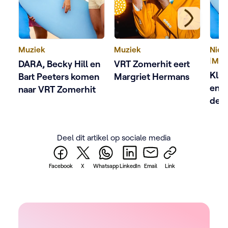
Muziek
Muziek
Nieu
|
Muz
DARA, Becky Hill en
VRT Zomerhit eert
Klaa
Bart Peeters komen
Margriet Hermans
en 
naar VRT Zomerhit
de l
Zom
Deel dit artikel op sociale media
Facebook
X
Whatsapp
LinkedIn
Email
Link