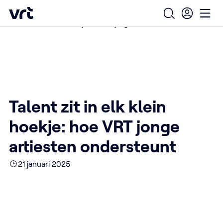
Ga naar de hoofdinhoud
VRT (home)
/
/
/
Home
Over ons
Nieuws over VRT
Open zoekfo
Ope
Talent zit in elk klein hoekje: hoe VRT jonge artiesten ondersteunt
Talent zit in elk klein
hoekje: hoe VRT jonge
artiesten ondersteunt
21 januari 2025