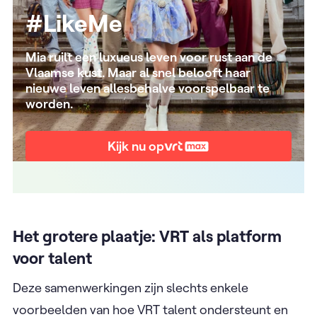
#LikeMe
Mia ruilt een luxueus leven voor rust aan de
Vlaamse kust. Maar al snel belooft haar
nieuwe leven allesbehalve voorspelbaar te
worden.
Kijk nu op
Het grotere plaatje: VRT als platform
voor talent
Deze samenwerkingen zijn slechts enkele
voorbeelden van hoe VRT talent ondersteunt en