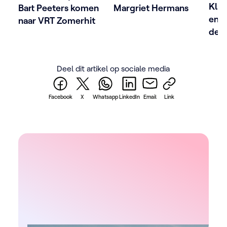
Klaa
Bart Peeters komen
Margriet Hermans
en 
naar VRT Zomerhit
de l
Zom
Deel dit artikel op sociale media
Facebook
X
Whatsapp
LinkedIn
Email
Link