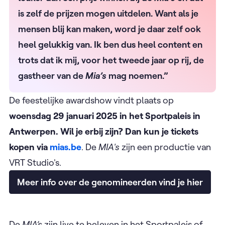
is zelf de prijzen mogen uitdelen. Want als je
mensen blij kan maken, word je daar zelf ook
heel gelukkig van. Ik ben dus heel content en
trots dat ik mij, voor het tweede jaar op rij, de
gastheer van de
Mia’s
mag noemen.”
De feestelijke awardshow vindt plaats op
woensdag 29 januari 2025 in het Sportpaleis in
Antwerpen. Wil je erbij zijn? Dan kun je tickets
kopen via
mias.be
. De
MIA's
zijn een productie van
VRT Studio's.
Meer info over de genomineerden vind je hier
De
MIA’s
zijn live te beleven in het Sportpaleis of