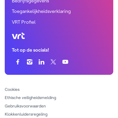
Bedrijfsgegevens
Toegankelijkheidsverklaring
VRT Profiel
VRT (home)
Tot op de socials!
Cookies
Ethische veiligheidsmelding
Gebruiksvoorwaarden
Klokkenluidersregeling