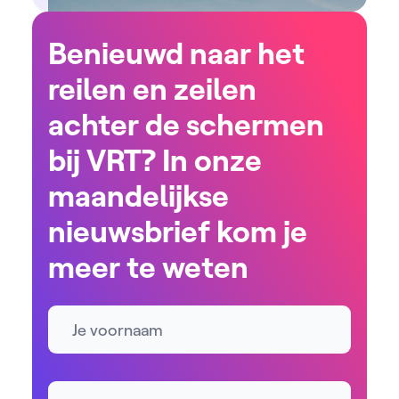
Benieuwd naar het
reilen en zeilen
achter de schermen
bij VRT? In onze
maandelijkse
nieuwsbrief kom je
meer te weten
Naam
E-mailadres *