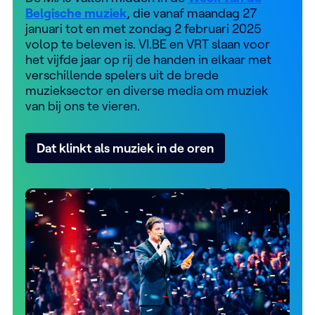
Belgische muziek
, die vanaf maandag 27
januari tot en met zondag 2 februari 2025
volop te beleven is. VI.BE en VRT slaan voor
het vijfde jaar op rij de handen in elkaar met
verschillende spelers uit de brede
muzieksector en diverse media om muziek
van bij ons te vieren.
Dat klinkt als muziek in de oren