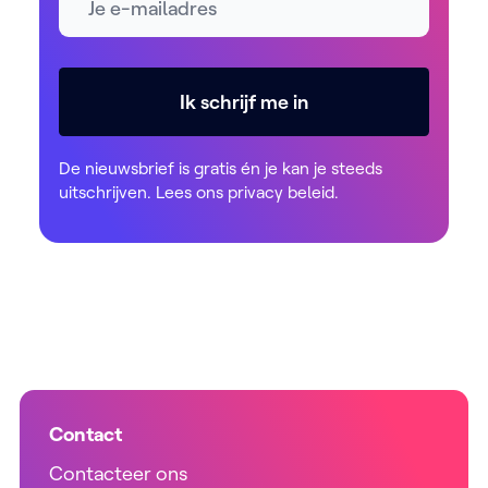
Ik schrijf me in
De nieuwsbrief is gratis én je kan je steeds
uitschrijven. Lees ons
privacy beleid
.
Contact
Contacteer ons