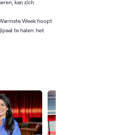
seren, kan zich
De Warmste Week hoopt
lpaal te halen: het