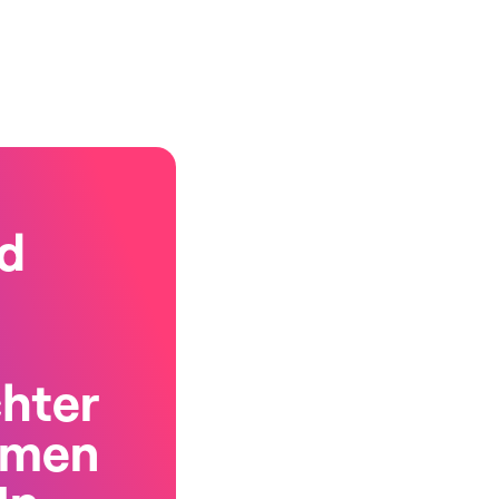
d
chter
rmen