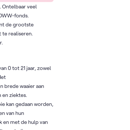
. Ontelbaar veel
t DWW-fonds.
nt de grootste
 te realiseren.
r.
n 0 tot 21 jaar, zowel
Het
en brede waaier aan
en ziektes.
pie kan gedaan worden,
en van hun
 en met de hulp van