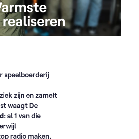
 Warmste
 realiseren
 speelboerderij
iek zijn en zamelt
rst waagt De
rd
: al 1 van die
erwijl
top radio maken,