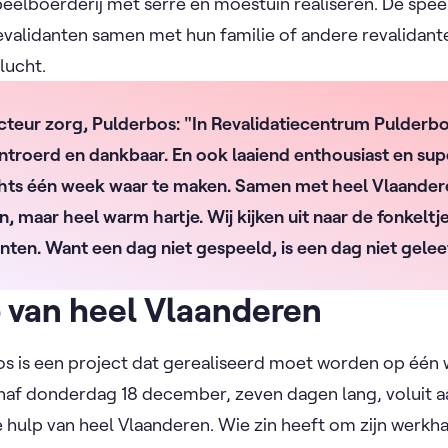
eelboerderij met serre en moestuin realiseren. De spee
evalidanten samen met hun familie of andere revalidan
lucht.
cteur zorg, Pulderbos: "In Revalidatiecentrum Pulderbos
 ontroerd en dankbaar. En ook laaiend enthousiast en s
hts één week waar te maken. Samen met heel Vlaandere
n, maar heel warm hartje. Wij kijken uit naar de fonkeltj
nten. Want een dag niet gespeeld, is een dag niet gelee
 van heel Vlaanderen
os is een project dat gerealiseerd moet worden op één w
af donderdag 18 december, zeven dagen lang, voluit aa
 hulp van heel Vlaanderen. Wie zin heeft om zijn werkh