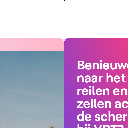
Benieuw
naar het
reilen en
zeilen a
de sche