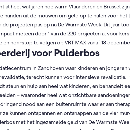
al heel wat jaren hoe warm Vlaanderen en Brussel zijn
de handen uit de mouwen om geld op te halen voor he
n de projecten pas op na De Warmste Week. Dit jaar too
 impact meteen door 1 van de 220 projecten al voor kerst
ive en non-stop te volgen op VRT MAX vanaf 18 decembe
erderij voor Pulderbos
idatiecentrum in Zandhoven waar kinderen en jongeren va
grevalidatie, terecht kunnen voor intensieve revalidatie. 
dt steun en hulp aan heel wat kinderen, en behandelt e
eelden – waaronder heel wat onzichtbare aandoeningen 
dringend nood aan een buitenruimte waar er aan thera
r ze kunnen ontspannen en ontsnappen aan de vier mur
derbos met het ingezamelde geld van De Warmste Week