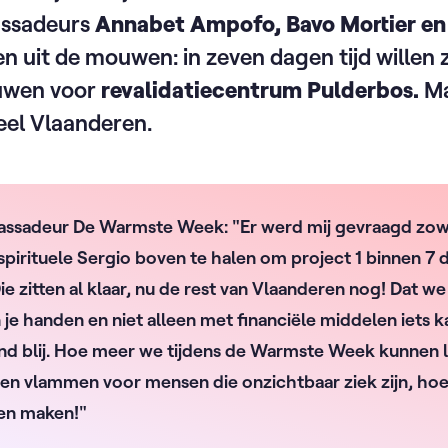
assadeurs
Annabet Ampofo, Bavo Mortier en
n uit de mouwen: in zeven dagen tijd willen 
ouwen voor
revalidatiecentrum Pulderbos.
Ma
eel Vlaanderen.
assadeur De Warmste Week: "Er werd mij gevraagd zowel
 spirituele Sergio boven te halen om project 1 binnen 7
ie zitten al klaar, nu de rest van Vlaanderen nog! Dat 
en je handen en niet alleen met financiële middelen iets
d blij. Hoe meer we tijdens de Warmste Week kunnen l
nen vlammen voor mensen die onzichtbaar ziek zijn, h
en maken!"