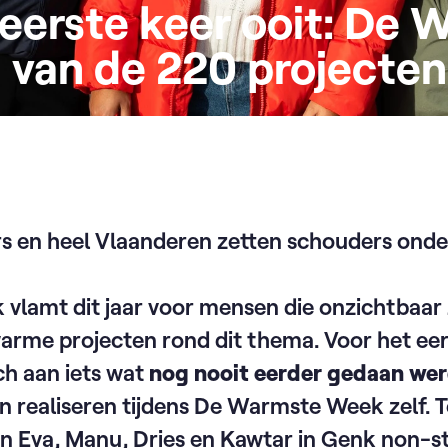
reerste keer ooit: De
1 van de 220 projecten
en heel Vlaanderen zetten schouders onder
lamt dit jaar voor mensen die onzichtbaar z
warme projecten rond dit thema. Voor het ee
h aan iets wat
nog nooit eerder gedaan we
 realiseren tijdens De Warmste Week zelf. T
n Eva, Manu, Dries en Kawtar in Genk non-s