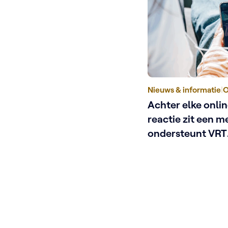
Nieuws & informatie
|
O
Achter elke onli
reactie zit een m
ondersteunt VRT
schermgezichte