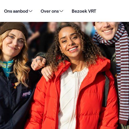
r ooit: De Warmste Week wil al 1 van de 220 projecten realiseren
Ons aanbod
Over ons
Bezoek VRT