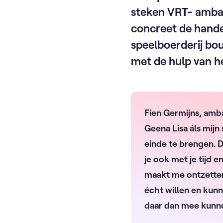
steken VRT- amb
concreet de hande
speelboerderij b
met de hulp van h
Fien Germijns, amb
Geena Lisa áls mijn
einde te brengen. D
je ook met je tijd 
maakt me ontzetten
écht willen en kun
daar dan mee kunn