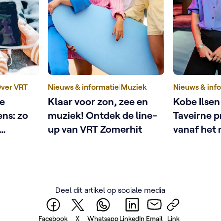
ver VRT
Nieuws & informatie
|
Muziek
Nieuws & inf
ne
Klaar voor zon, zee en
Kobe Ilsen
ens: zo
muziek! Ontdek de line-
Taveirne 
up van VRT Zomerhit
vanaf het
n
met Fatma
afspraak
Deel dit artikel op sociale media
Facebook
X
Whatsapp
LinkedIn
Email
Link