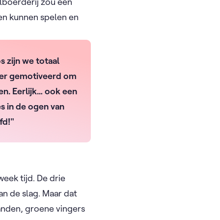
lboerderij zou een
ten kunnen spelen en
 zijn we totaal
uper gemotiveerd om
n. Eerlijk… ook een
es in de ogen van
fd!"
eek tijd. De drie
n de slag. Maar dat
anden, groene vingers