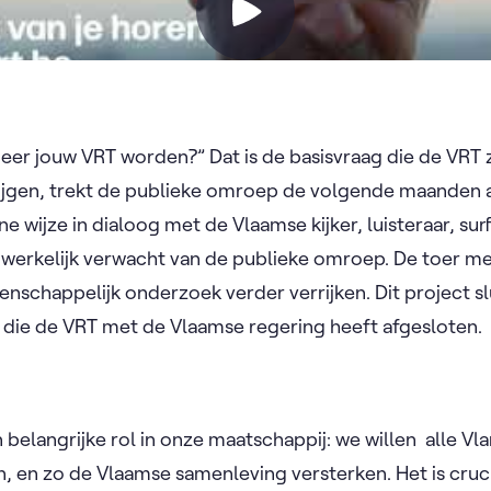
r jouw VRT worden?” Dat is de basisvraag die de VRT z
ijgen, trekt de publieke omroep de volgende maanden al
 wijze in dialoog met de Vlaamse kijker, luisteraar, sur
 werkelijk verwacht van de publieke omroep. De toer m
nschappelijk onderzoek verder verrijken. Dit project slu
ie de VRT met de Vlaamse regering heeft afgesloten.
 belangrijke rol in onze maatschappij: we willen alle V
n, en zo de Vlaamse samenleving versterken. Het is cruc