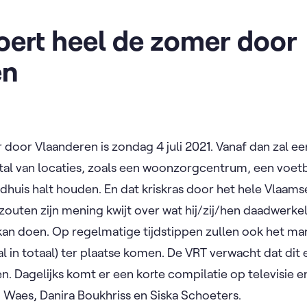
oert heel de zomer door
en
 door Vlaanderen is zondag 4 juli 2021. Vanaf dan zal 
tal van locaties, zoals een woonzorgcentrum, een voetb
gdhuis halt houden. En dat kriskras door het hele Vlaam
zouten zijn mening kwijt over wat hij/zij/hen daadwerkel
kan doen. Op regelmatige tijdstippen zullen ook het m
l in totaal) ter plaatse komen. De VRT verwacht dat dit 
n. Dagelijks komt er een korte compilatie op televisie e
m Waes, Danira Boukhriss en Siska Schoeters.