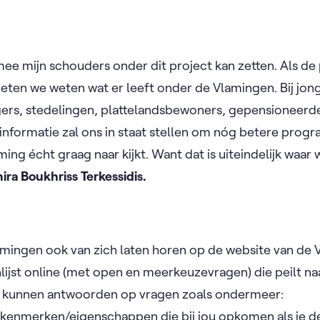
ik mee mijn schouders onder dit project kan zetten. Als 
moeten we weten wat er leeft onder de Vlamingen. Bij jo
rs, stedelingen, plattelandsbewoners, gepensioneerden,
 informatie zal ons in staat stellen om nóg betere prog
ng écht graag naar kijkt. Want dat is uiteindelijk waar
ira Boukhriss Terkessidis.
mingen ook van zich laten horen op de website van de VR
nlijst online (met open en meerkeuzevragen) die peilt n
zal kunnen antwoorden op vragen zoals ondermeer:
e kenmerken/eigenschappen die bij jou opkomen als je d