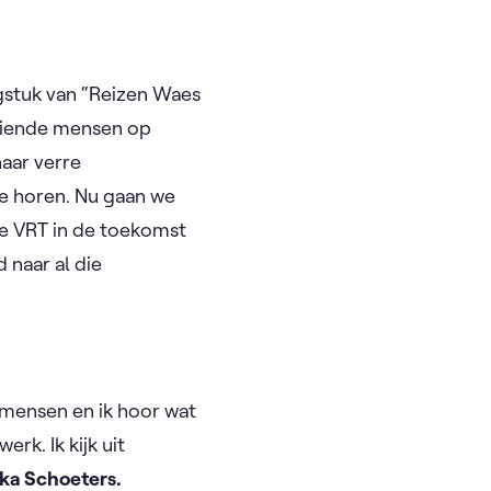
engstuk van “Reizen Waes
oeiende mensen op
naar verre
te horen. Nu gaan we
 de VRT in de toekomst
 naar al die
l mensen en ik hoor wat
rk. Ik kijk uit
ka Schoeters.