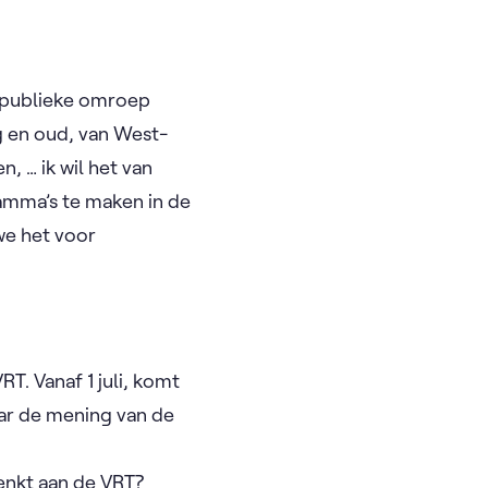
de publieke omroep
ng en oud, van West-
 … ik wil het van
ramma’s te maken in de
 we het voor
T. Vanaf 1 juli, komt
aar de mening van de
enkt aan de VRT?