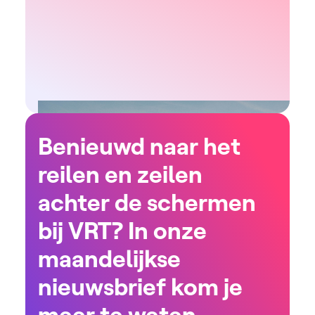
Benieuwd naar het
reilen en zeilen
achter de schermen
bij VRT? In onze
maandelijkse
nieuwsbrief kom je
meer te weten