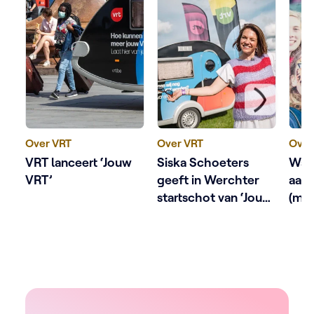
Over VRT
Over VRT
Over
VRT lanceert ‘Jouw
Siska Schoeters
Waa
VRT’
geeft in Werchter
aan
startschot van ‘Jouw
(me
VRT’