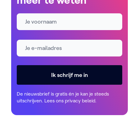
Naam
E-mailadres *
Ik schrijf me in
De nieuwsbrief is gratis én je kan je steeds
uitschrijven. Lees ons
privacy beleid
.