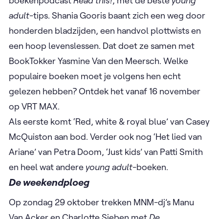
boekenpodcast
Read this!
, met de beste
young
adult
-tips. Shania Gooris baant zich een weg door
honderden bladzijden, een handvol plottwists en
een hoop levenslessen. Dat doet ze samen met
BookTokker Yasmine Van den Meersch. Welke
populaire boeken moet je volgens hen echt
gelezen hebben? Ontdek het vanaf 16 november
op VRT MAX.
Als eerste komt ‘Red, white & royal blue’ van Casey
McQuiston aan bod. Verder ook nog ‘Het lied van
Ariane’ van Petra Doom, ‘Just kids’ van Patti Smith
en heel wat andere
young adult
-boeken.
De weekendploeg
Op zondag 29 oktober trekken MNM-dj’s Manu
Van Acker en Charlotte Sieben met
De