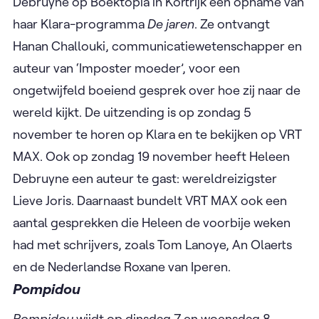
Debruyne op Boektopia in Kortrijk een opname van
haar Klara-programma
De jaren
. Ze ontvangt
Hanan Challouki, communicatiewetenschapper en
auteur van ‘Imposter moeder’, voor een
ongetwijfeld boeiend gesprek over hoe zij naar de
wereld kijkt. De uitzending is op zondag 5
november te horen op Klara en te bekijken op VRT
MAX. Ook op zondag 19 november heeft Heleen
Debruyne een auteur te gast: wereldreizigster
Lieve Joris. Daarnaast bundelt VRT MAX ook een
aantal gesprekken die Heleen de voorbije weken
had met schrijvers, zoals Tom Lanoye, An Olaerts
en de Nederlandse Roxane van Iperen.
Pompidou
Pompidou
wijdt op dinsdag 7 en woensdag 8