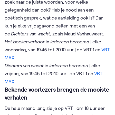
zoek naar de juiste woorden, voor welke
gelegenheid dan ook? Heb je nood aan een
poëtisch gesprek, wat de aanleiding ook is? Dan
kun je elke vrijdagavond bellen met een van
de
Dichters van wacht
, zoals Maud Vanhauwaert.
Het boekenverhoor
in
Iedereen beroemd
| elke
woensdag, van 19.45 tot 20.10 uur | op VRT 1 en
VRT
MAX
Dichters van wacht
in
Iedereen beroemd
| elke
vrijdag, van 19.45 tot 20.10 uur | op VRT 1 en
VRT
MAX
Bekende voorlezers brengen de mooiste
verhalen
De hele maand lang zie je op VRT 1 om 18 uur een