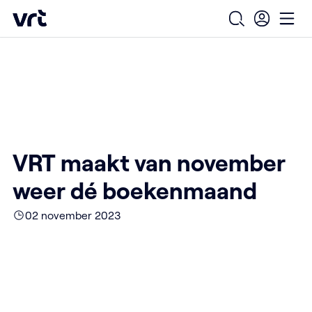
Ga naar de hoofdinhoud
VRT (home)
/
/
/
Home
Over ons
Nieuws over VRT
Open zoekfo
Ope
VRT maakt van november weer dé boekenmaand
VRT maakt van november
weer dé boekenmaand
02 november 2023