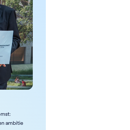
omst:
en ambitie