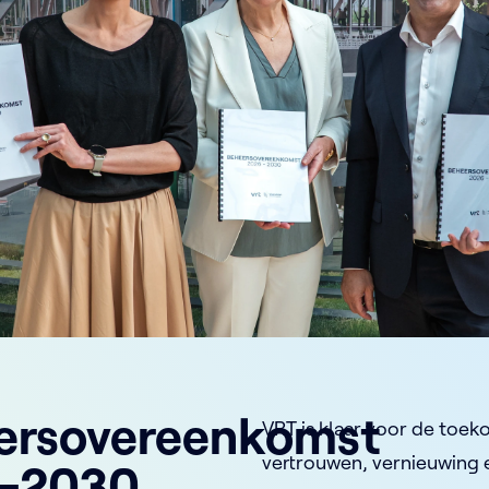
ersovereenkomst
VRT is klaar voor de toek
vertrouwen, vernieuwing 
-2030