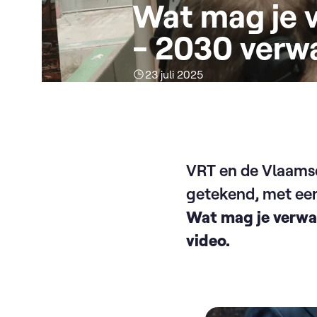
Wat mag je 
- 2030 verw
23 juli 2025
VRT en de Vlaams
getekend, met een
Wat mag je verwac
video.