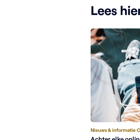
Lees hie
Nieuws & informatie
|
O
Achter elke onli