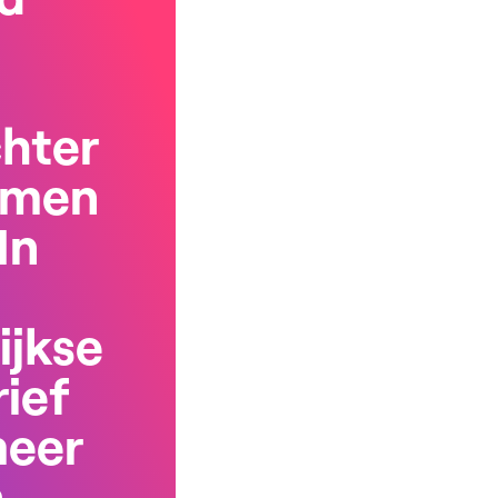
chter
rmen
In
ijkse
ief
meer
n