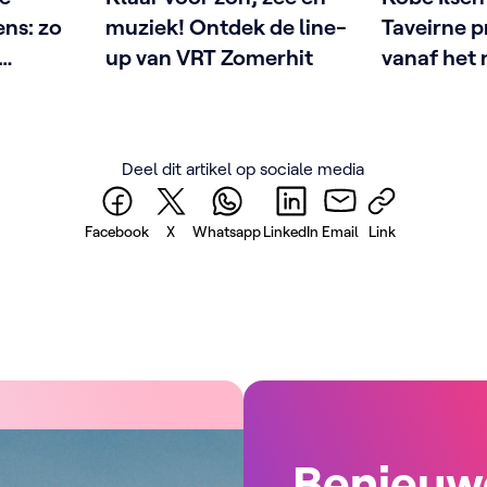
ens: zo
muziek! Ontdek de line-
Taveirne 
up van VRT Zomerhit
vanaf het
n
met Fatma
afspraak
Deel dit artikel op sociale media
Facebook
X
Whatsapp
LinkedIn
Email
Link
Benieuw