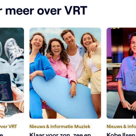
r meer over VRT
ver VRT
Nieuws & informatie
|
Muziek
Nieuws & inf
ne
Klaar voor zon, zee en
Kobe Ilsen