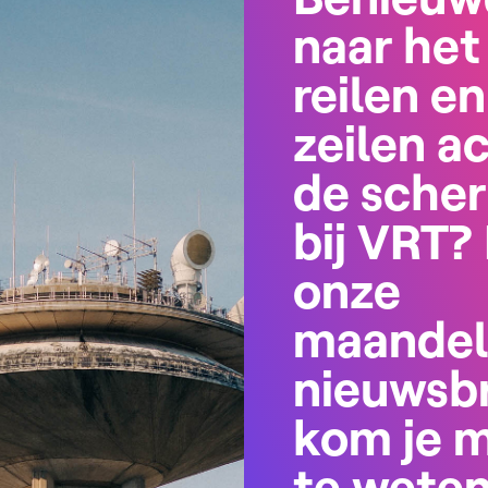
naar het
reilen en
zeilen a
de sche
bij VRT? 
onze
maandel
nieuwsbr
kom je 
te wete