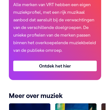
Alle merken van VRT hebben een eigen
muziekprofiel, met een rijk muzikaal
aanbod dat aansluit bij de verwachtingen
van de verschillende doelgroepen. De
unieke profielen van de merken passen
binnen het overkoepelende muziekbeleid
van de publieke omroep.
Ontdek het hier
Meer over muziek