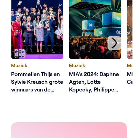
Muziek
Muziek
Muzi
Pommelien Thijs en
MIA’s 2024: Daphne
Mia’
Sylvie Kreusch grote
Agten, Lotte
Can
winnaars van de
Kopecky, Philippe
MIA’s 2024
Geubels en heel wat
andere populaire
uitreikers maken de
winnaars bekend