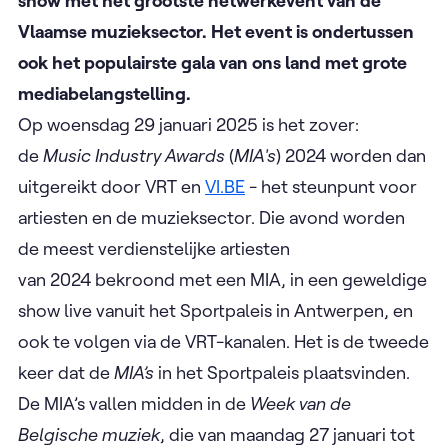
show met het grootste netwerkevent van de
Vlaamse muzieksector. Het event is ondertussen
ook het populairste gala van ons land met grote
mediabelangstelling.
Op woensdag 29 januari 2025 is het zover:
de
Music Industry Awards
(
MIA's
) 2024 worden dan
uitgereikt door VRT en
VI.BE
- het steunpunt voor
artiesten en de muzieksector. Die avond worden
de meest verdienstelijke artiesten
van 2024 bekroond met een MIA, in een geweldige
show live vanuit het Sportpaleis in Antwerpen, en
ook te volgen via de VRT-kanalen. Het is de tweede
keer dat de
MIA’s
in het Sportpaleis plaatsvinden.
De MIA’s vallen midden in de
Week van de
Belgische muziek
, die van maandag 27 januari tot