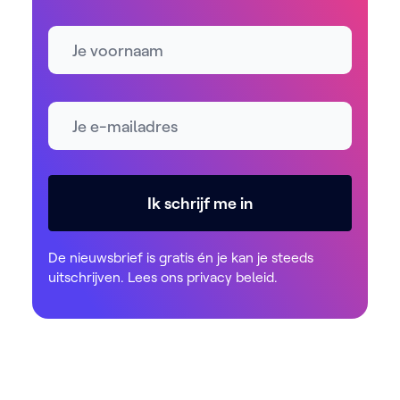
Naam
E-mailadres *
Ik schrijf me in
De nieuwsbrief is gratis én je kan je steeds
uitschrijven. Lees ons
privacy beleid
.