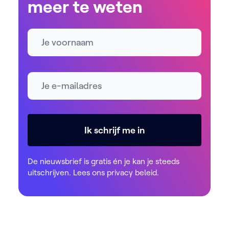
meer te weten
Naam
E-mailadres *
Ik schrijf me in
De nieuwsbrief is gratis én je kan je steeds
uitschrijven. Lees ons
privacy beleid
.