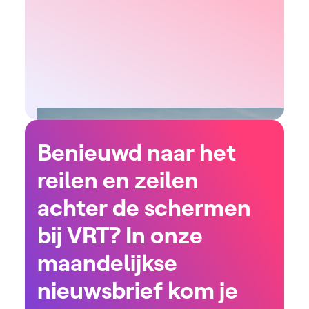
Benieuwd naar het
reilen en zeilen
achter de schermen
bij VRT? In onze
maandelijkse
nieuwsbrief kom je