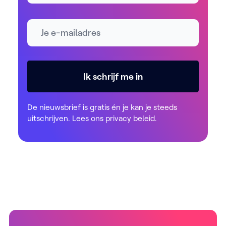
E-mailadres *
Ik schrijf me in
De nieuwsbrief is gratis én je kan je steeds
uitschrijven. Lees ons
privacy beleid
.