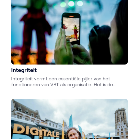
Integriteit
Integriteit vormt een essentiële pijler van het
functioneren van VRT als organisatie. Het is de
optelsom van de gedeelde normen en waarden, van
de manier waarop we met elkaar en met onze
partners, met middelen en met de samenleving
omgaan. Voor VRT is integriteit geen abstract begrip,
maar een concrete leidraad voor professioneel en
ethisch handelen.