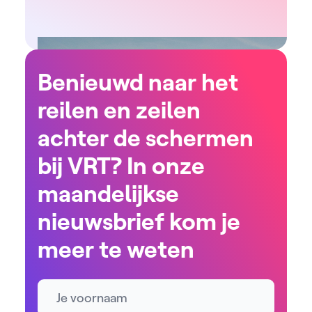
Benieuwd naar het
reilen en zeilen
achter de schermen
bij VRT? In onze
maandelijkse
nieuwsbrief kom je
meer te weten
Naam