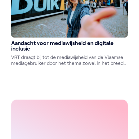
Aandacht voor mediawijsheid en digitale
inclusie
VRT draagt bij tot de mediawijsheid van de Vlaamse
mediagebruiker door het thema zowel in het breed-
educatieve aanbod als in het educatieve aanbod
voor scholen te integreren. Daarbij levert VRT
inspanningen om de digitale vaardigheden van de
Vlaamse bevolking te versterken en de digitale kloof
te overbruggen.