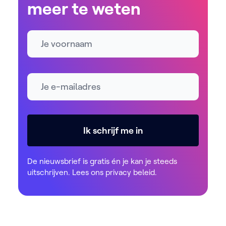
meer te weten
Naam
E-mailadres *
Ik schrijf me in
De nieuwsbrief is gratis én je kan je steeds
uitschrijven. Lees ons
privacy beleid
.