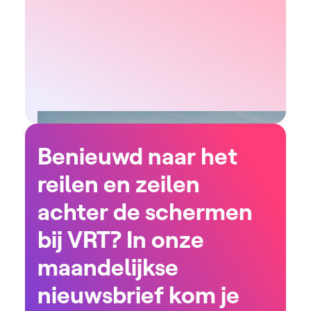
Benieuwd naar het
reilen en zeilen
achter de schermen
bij VRT? In onze
maandelijkse
nieuwsbrief kom je