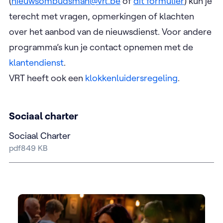
(
nieuwsombudsman@vrt.be
of
dit formulier
) kun je
terecht met vragen, opmerkingen of klachten
over het aanbod van de nieuwsdienst. Voor andere
programma’s kun je contact opnemen met de
klantendienst
.
VRT heeft ook een
klokkenluidersregeling
.
Sociaal charter
Sociaal Charter
pdf
849
KB