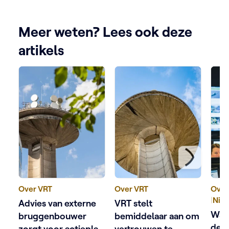
VRT NWS correct en kwaliteitsvol is.
Meer weten? Lees ook deze
artikels
Over VRT
Over VRT
Over
|
Nieu
Advies van externe
VRT stelt
Wat
bruggenbouwer
bemiddelaar aan om
de 
zorgt voor actieplan
vertrouwen te