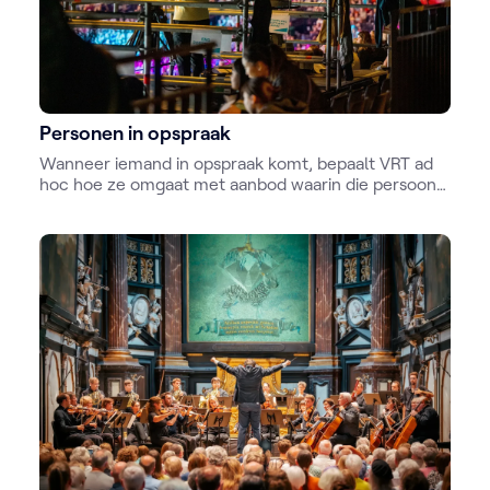
Personen in opspraak
Wanneer iemand in opspraak komt, bepaalt VRT ad
hoc hoe ze omgaat met aanbod waarin die persoon
te horen of te zien is. Daarbij spelen meerdere
overwegingen een rol.