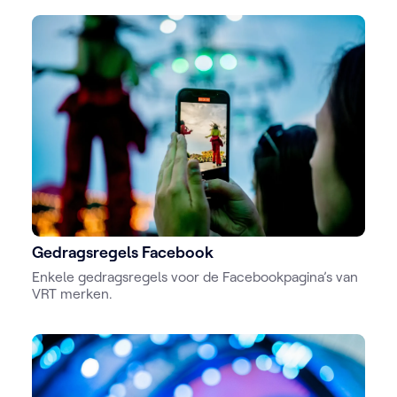
forums.
Daarnaast staat er ook in hoe zij kunnen reageren op
kwalijke berichten op hun sociale media.
Gedragsregels Facebook
Enkele gedragsregels voor de Facebookpagina’s van
VRT merken.