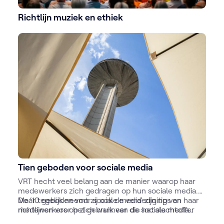
Richtlijn muziek en ethiek
Tien geboden voor sociale media
VRT hecht veel belang aan de manier waarop haar
medewerkers zich gedragen op hun sociale media.
Maar tegelijk neemt zij ook de verdediging van haar
De ‘10 geboden voor sociale media’ zijn tips en
medewerkers op zich wanneer die het slachtoffer
richtlijnen voor het gebruik van de sociale media
worden van belaging of bedreiging via publieke
waaraan VRT-medewerkers zich moeten houden.