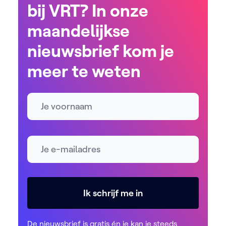
bij VRT? In onze
maandelijkse
nieuwsbrief kom je
meer te weten
Naam
E-mailadres *
Ik schrijf me in
De nieuwsbrief is gratis én je kan je steeds