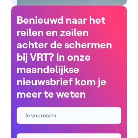
Benieuwd naar het
reilen en zeilen
achter de schermen
bij VRT? In onze
maandelijkse
nieuwsbrief kom je
meer te weten
Naam
E-mailadres *