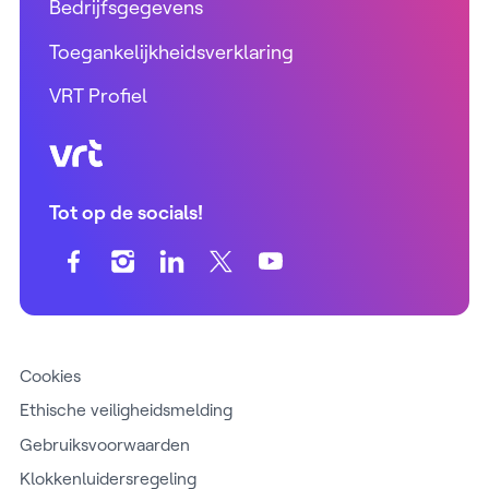
Bedrijfsgegevens
Toegankelijkheidsverklaring
VRT Profiel
VRT (home)
Tot op de socials!
Cookies
Ethische veiligheidsmelding
Gebruiksvoorwaarden
Klokkenluidersregeling