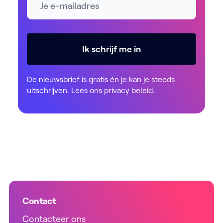
Ik schrijf me in
De nieuwsbrief is gratis én je kan je steeds
uitschrijven. Lees ons
privacy beleid
.
Contact
Contacteer ons