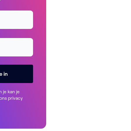
e in
n je kan je
 ons
privacy