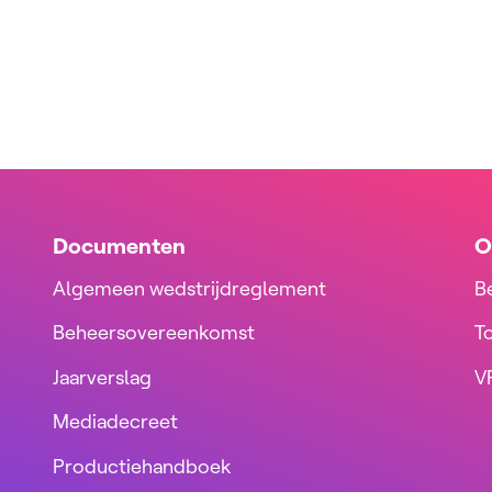
Documenten
O
Algemeen wedstrijdreglement
B
Beheersovereenkomst
T
Jaarverslag
VR
Mediadecreet
Productiehandboek