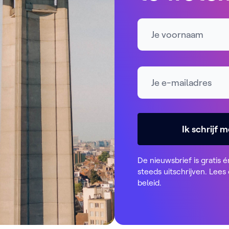
Naam
E-mailadres *
Ik schrijf m
De nieuwsbrief is gratis é
steeds uitschrijven. Lees
beleid
.