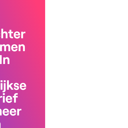
chter
rmen
In
ijkse
ief
meer
n