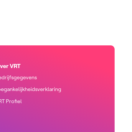
ver VRT
edrijfsgegevens
oegankelijkheidsverklaring
T Profiel