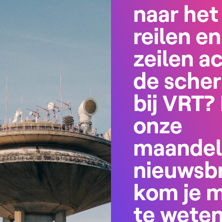
naar het
reilen en
zeilen a
de sche
bij VRT? 
onze
maandel
nieuwsbr
kom je 
te wete