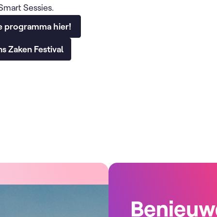
 Smart Sessies.
ge programma hier!
s Zaken Festival
Benieuw