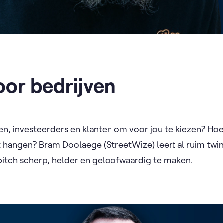
oor bedrijven
en, investeerders en klanten om voor jou te kiezen? Hoe 
ft hangen? Bram Doolaege (StreetWize) leert al ruim twin
tch scherp, helder en geloofwaardig te maken.