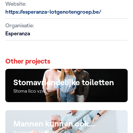
Website:
https://esperanza-lotgenotengroep.be/
Organisatie:
Esperanza
Other projects
Stomavriendelijke toiletten
Stoma Ilco vzw
Mannen kunnen ook...
BorstkankerMAN vzw