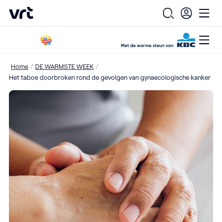
VRT (home)
Open zoekfo
Ope
Open
Ga naar de hoofdinhoud
/
/
Home
DE WARMSTE WEEK
Het taboe doorbroken rond de gevolgen van gynaecologische kanker