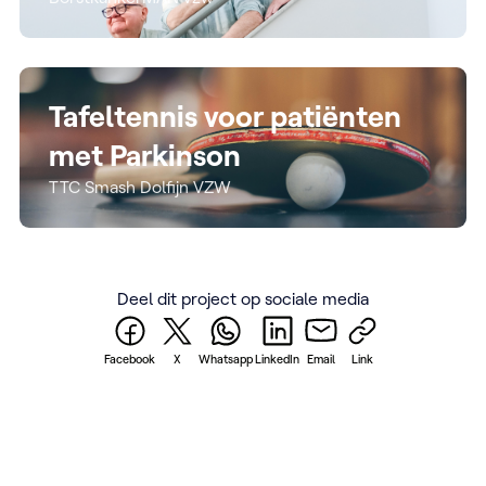
Tafeltennis voor patiënten
met Parkinson
TTC Smash Dolfijn VZW
Deel dit project op sociale media
Facebook
X
Whatsapp
LinkedIn
Email
Link