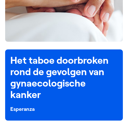
Het taboe doorbroken
rond de gevolgen van
gynaecologische
kanker
Esperanza