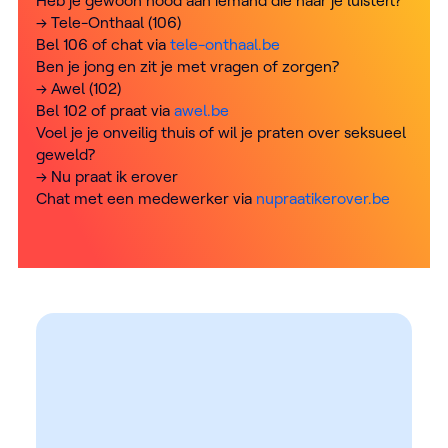
Heb je gewoon nood aan iemand die naar je luistert?
→ Tele-Onthaal (106)
Bel 106 of chat via
tele-onthaal.be
Ben je jong en zit je met vragen of zorgen?
→ Awel (102)
Bel 102 of praat via
awel.be
Voel je je onveilig thuis of wil je praten over seksueel
geweld?
→ Nu praat ik erover
Chat met een medewerker via
nupraatikerover.be