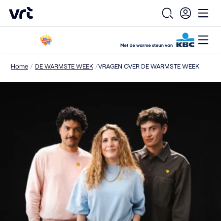
VRT (home)
Open zoekfo
Ope
Open
Ga naar de hoofdinhoud
/
/
Home
DE WARMSTE WEEK
VRAGEN OVER DE WARMSTE WEEK