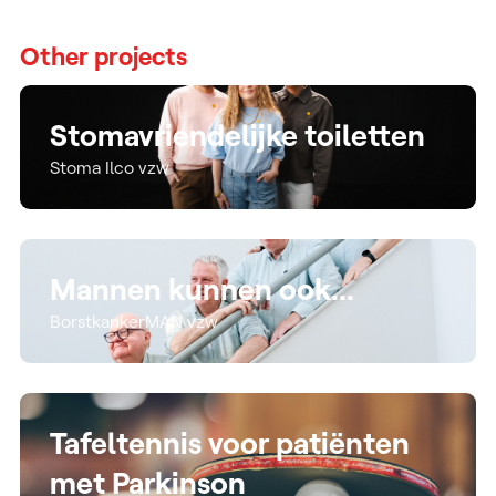
Other projects
Stomavriendelijke toiletten
Stoma Ilco vzw
Mannen kunnen ook...
BorstkankerMAN vzw
Tafeltennis voor patiënten
met Parkinson