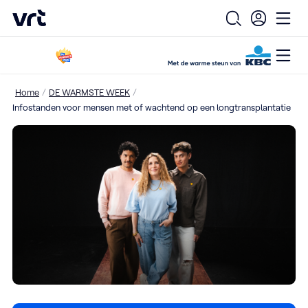
VRT (home)
Open zoekfo
Ope
Open
Ga naar de hoofdinhoud
/
/
Home
DE WARMSTE WEEK
Infostanden voor mensen met of wachtend op een longtransplantatie