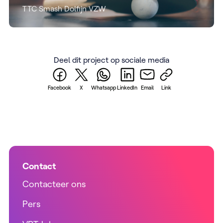
TTC Smash Dolfijn VZW
Deel dit project op sociale media
Facebook
X
Whatsapp
LinkedIn
Email
Link
Contact
Contacteer ons
Pers