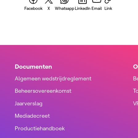
Facebook
X
Whatsapp
LinkedIn
Email
Link
Documenten
O
Algemeen wedstrijdreglement
B
Beheersovereenkomst
T
Jaarverslag
VR
Mediadecreet
Productiehandboek