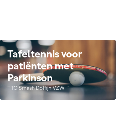
Tafeltennis voor
patiënten met
Parkinson
TTC Smash Dolfijn VZW