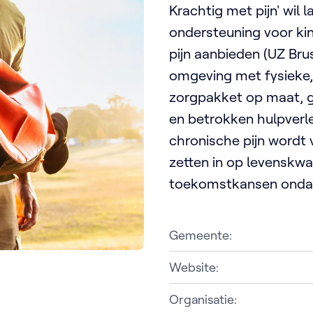
Krachtig met pijn' wi
ondersteuning voor ki
pijn aanbieden (UZ Brus
omgeving met fysieke,
zorgpakket op maat, g
en betrokken hulpverl
chronische pijn wordt
zetten in op levenskwali
toekomstkansen ondan
Gemeente:
Website:
Organisatie: