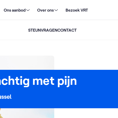
Ons aanbod
Over ons
Bezoek VRT
STEUN
VRAGEN
CONTACT
chtig met pijn
ussel