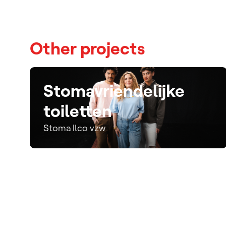
Other projects
Stomavriendelijke
toiletten
Stoma Ilco vzw