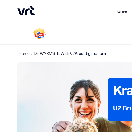
VRT (home)
Home
Ga naar de hoofdinhoud
Home
/
DE WARMSTE WEEK
/
Krachtig met pijn
Kra
UZ Br