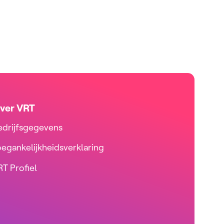
ver VRT
edrijfsgegevens
oegankelijkheidsverklaring
T Profiel