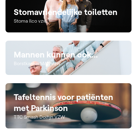
Stomavriendelijke toiletten
Stoma Ilco vzw
Mannen kunnen ook...
BorstkankerMAN vzw
Tafeltennis voor patiënten
met Parkinson
TTC Smash Dolfijn VZW