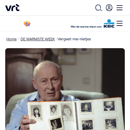
VRT (home)
Open zoekfo
Ope
Open
Ga naar de hoofdinhoud
/
/
Home
DE WARMSTE WEEK
Vergeet-me-nietjes