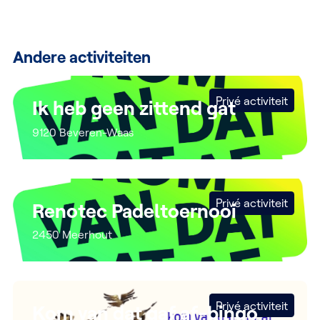
Andere activiteiten
Privé activiteit
Ik heb geen zittend gat
9120 Beveren-Waas
Privé activiteit
Renotec Padeltoernooi
2450 Meerhout
Privé activiteit
Kom van dat gaf af-bingo