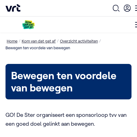
VRT (home)
Open zo
Ga naar de hoofdinhoud
/
/
/
Home
Kom van dat gat af
Overzicht activiteiten
Bewegen ten voordele van bewegen
Bewegen ten voordele
van bewegen
GO! De Ster organiseert een sponsorloop tvv van
een goed doel gelinkt aan bewegen.