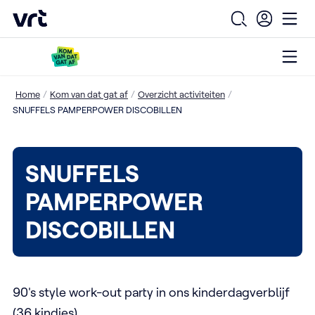
VRT (home)
Open zoekfo
Ope
Open
Ga naar de hoofdinhoud
/
/
/
Home
Kom van dat gat af
Overzicht activiteiten
SNUFFELS PAMPERPOWER DISCOBILLEN
SNUFFELS
PAMPERPOWER
DISCOBILLEN
90's style work-out party in ons kinderdagverblijf
(36 kindjes)