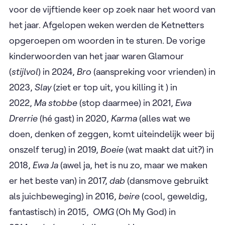
voor de vijftiende keer op zoek naar het woord van
het jaar. Afgelopen weken werden de Ketnetters
opgeroepen om woorden in te sturen. De vorige
kinderwoorden van het jaar waren Glamour
(
stijlvol
) in 2024,
Bro
(aanspreking voor vrienden) in
2023,
Slay
(ziet er top uit, you killing it ) in
2022,
Ma stobbe
(stop daarmee) in 2021,
Ewa
Drerrie
(hé gast) in 2020,
Karma
(alles wat we
doen, denken of zeggen, komt uiteindelijk weer bij
onszelf terug) in 2019,
Boeie
(wat maakt dat uit?) in
2018,
Ewa Ja
(awel ja, het is nu zo, maar we maken
er het beste van) in 2017,
dab
(dansmove gebruikt
als juichbeweging) in 2016,
beire
(cool, geweldig,
fantastisch) in 2015, ​
OMG
(Oh My God) in