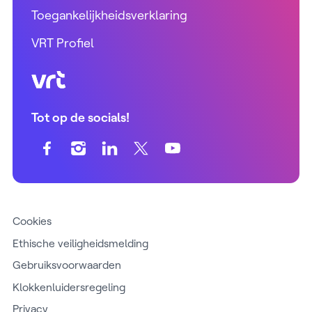
Toegankelijkheidsverklaring
VRT Profiel
VRT (home)
Tot op de socials!
Cookies
Ethische veiligheidsmelding
Gebruiksvoorwaarden
Klokkenluidersregeling
Privacy