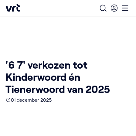
Ga naar de hoofdinhoud
VRT (home)
/
/
/
Home
Over ons
Nieuws over VRT
Open zoekfo
Ope
'6 7' verkozen tot Kinderwoord én Tienerwoord van 2025
'6 7' verkozen tot
Kinderwoord én
Tienerwoord van 2025
01 december 2025