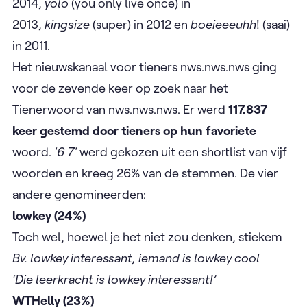
2014,
yolo
(you only live once) in
2013,
kingsize
(super) in 2012 en
boeieeeuhh
! (saai)
in 2011.
Het nieuwskanaal voor tieners nws.nws.nws ging
voor de zevende keer op zoek naar het
Tienerwoord van nws.nws.nws. Er werd
117.837
keer gestemd door tieners op hun favoriete
woord.
'6 7'
werd gekozen uit een shortlist van vijf
woorden en kreeg 26% van de stemmen. De vier
andere genomineerden:
lowkey (24%)
Toch wel, hoewel je het niet zou denken, stiekem
Bv. lowkey interessant, iemand is lowkey cool
​​‘Die leerkracht is lowkey interessant!’
WTHelly (23%)