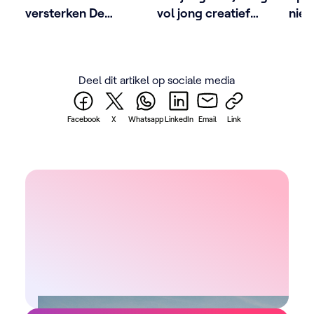
versterken De
vol jong creatief
nie
KetnetBand
talent
pro
Deel dit artikel op sociale media
Facebook
X
Whatsapp
LinkedIn
Email
Link