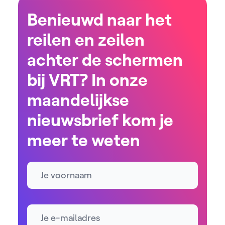
Benieuwd naar het
reilen en zeilen
achter de schermen
bij VRT? In onze
maandelijkse
nieuwsbrief kom je
meer te weten
Naam
E-mailadres *