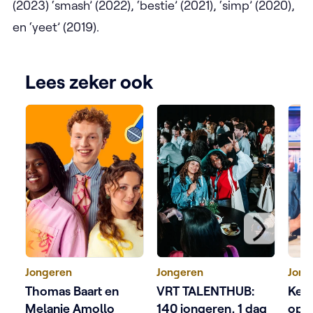
(2023) ‘smash’ (2022), ‘bestie’ (2021), ‘simp’ (2020),
en ‘yeet’ (2019).
Lees zeker ook
Jongeren
Jongeren
Jong
Thomas Baart en
VRT TALENTHUB:
Ketn
Melanie Amollo
140 jongeren, 1 dag
op 