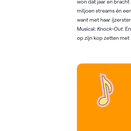
won dat jaar en brach
miljoen streams én een
want met haar ijzerste
Musical:
Knock-Out
. E
op zijn kop zetten met