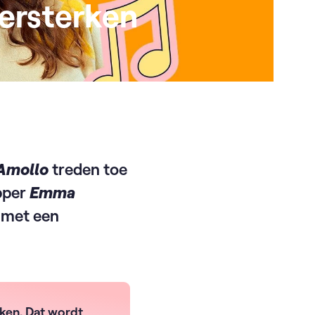
ersterken
Amollo
treden toe
pper
Emma
 met een
aken. Dat wordt