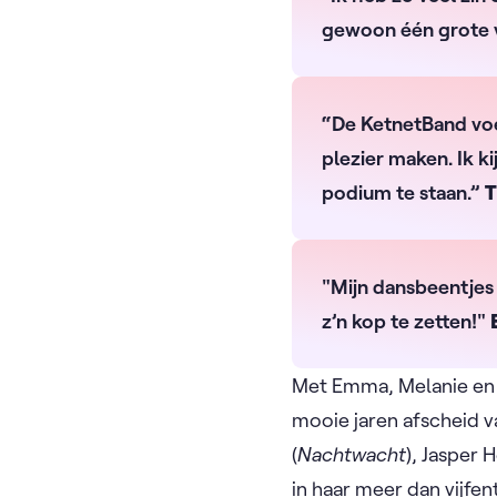
gewoon één grote v
“De KetnetBand voel
plezier maken. Ik 
podium te staan.”
T
"Mijn dansbeentjes
z’n kop te zetten!"
Met Emma, Melanie en 
mooie jaren afscheid 
(
Nachtwacht
), Jasper 
in haar meer dan vijfe